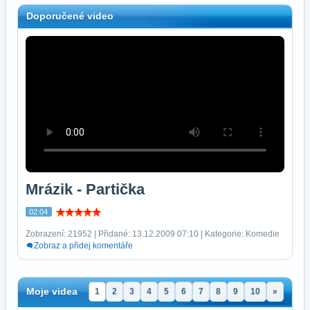
Doporučené video
Mrázik - Partička
02:04
Zobrazení: 21952 | Přidané: 13.12.2009 07:10 | Kategorie: Komedie
Zobraz a přidej komentáře
Moje videa
1
2
3
4
5
6
7
8
9
10
»