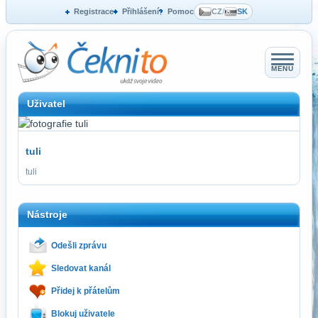
Registrace
Přihlášení
Pomoc
CZ
/
SK
MENU
Uživatel
tuli
tuli
Nástroje
Odešli zprávu
Sledovat kanál
Přidej k přátelům
Blokuj uživatele