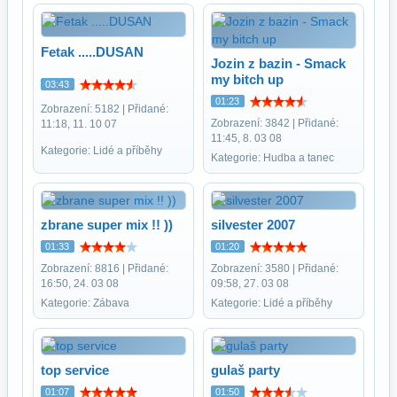
Fetak .....DUSAN
Jozin z bazin - Smack
my bitch up
03:43
01:23
Zobrazení: 5182 | Přidané:
Zobrazení: 3842 | Přidané:
11:18, 11. 10 07
11:45, 8. 03 08
Kategorie: Lidé a příběhy
Kategorie: Hudba a tanec
zbrane super mix !! ))
silvester 2007
01:33
01:20
Zobrazení: 8816 | Přidané:
Zobrazení: 3580 | Přidané:
16:50, 24. 03 08
09:58, 27. 03 08
Kategorie: Zábava
Kategorie: Lidé a příběhy
top service
gulaš party
01:07
01:50