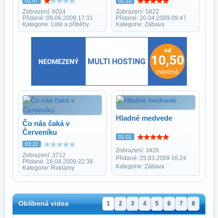
02:57
01:22
Zobrazení: 6024
Zobrazení: 5822
Přidané: 09.06.2009 17:31
Přidané: 20.04.2009 09:47
Kategorie: Lidé a příběhy
Kategorie: Zábava
Hladné medvede
Čo nás čaká v
Červeníku
01:01
03:22
Zobrazení: 3426
Zobrazení: 3712
Přidané: 25.03.2009 16:24
Přidané: 16.04.2009 22:38
Kategorie: Zábava
Kategorie: Reklamy
Oblíbená videa
1
2
3
4
5
6
7
8