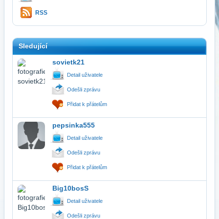
RSS
Sledující
sovietk21
Detail uživatele
Odešli zprávu
Přidat k přátelům
pepsinka555
Detail uživatele
Odešli zprávu
Přidat k přátelům
Big10bosS
Detail uživatele
Odešli zprávu