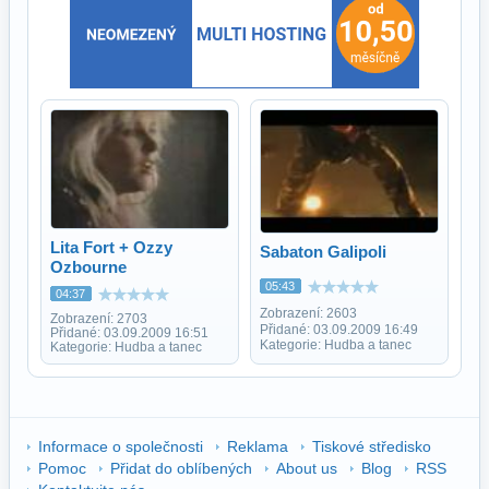
Lita Fort + Ozzy
Sabaton Galipoli
Ozbourne
05:43
04:37
Zobrazení: 2603
Zobrazení: 2703
Přidané: 03.09.2009 16:49
Přidané: 03.09.2009 16:51
Kategorie: Hudba a tanec
Kategorie: Hudba a tanec
Informace o společnosti
Reklama
Tiskové středisko
Pomoc
Přidat do oblíbených
About us
Blog
RSS