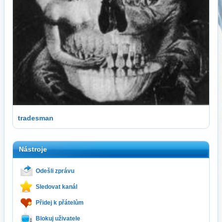
tradesman
Nástroje
Odešli zprávu
Sledovat kanál
Přidej k přátelům
Blokuj uživatele