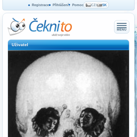
Registrace
Přihlášení
Pomoc
CZ
/
SK
MENU
Uživatel