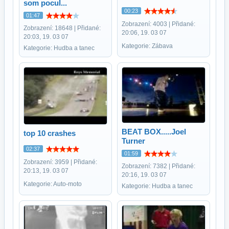
som pocul...
00:23
01:47
Zobrazení: 4003 | Přidané:
Zobrazení: 18648 | Přidané:
20:06, 19. 03 07
20:03, 19. 03 07
Kategorie: Zábava
Kategorie: Hudba a tanec
BEAT BOX.....Joel
top 10 crashes
Turner
02:37
01:59
Zobrazení: 3959 | Přidané:
Zobrazení: 7382 | Přidané:
20:13, 19. 03 07
20:16, 19. 03 07
Kategorie: Auto-moto
Kategorie: Hudba a tanec