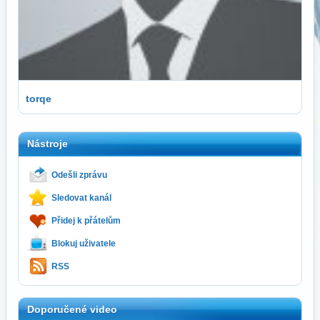
torqe
Nástroje
Odešli zprávu
Sledovat kanál
Přidej k přátelům
Blokuj uživatele
RSS
Doporučené video