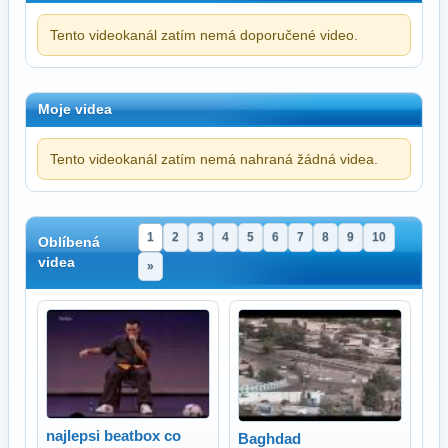
Tento videokanál zatím nemá doporučené video.
Moje videa
Tento videokanál zatím nemá nahraná žádná videa.
1
2
3
4
5
6
7
8
9
10
Oblíbená
videa
»
najlepsi beatbox co
Baghdad