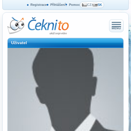
Registrace
Přihlášení
Pomoc
CZ
/
SK
MENU
Uživatel