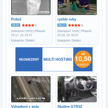
Prdoš
rychle ruky
00:09
00:17
Zobrazení: 6553 | Přidané:
Zobrazení: 5180 | Přidané:
20:17, 19. 03 07
20:18, 19. 03 07
Kategorie: Ostatní
Kategorie: Ostatní
Vyhodený z auta
Skyline GTR32