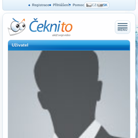
Registrace
Přihlášení
Pomoc
CZ
/
SK
MENU
Uživatel