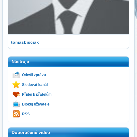
tomasbisciak
Nástroje
Odešli zprávu
Sledovat kanál
Přidej k přátelům
Blokuj uživatele
RSS
Doporučené video