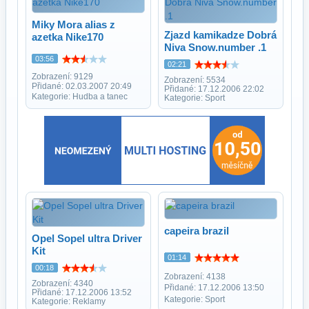
Miky Mora alias z
Zjazd kamikadze Dobrá
azetka Nike170
Niva Snow.number .1
03:56
02:21
Zobrazení: 9129
Zobrazení: 5534
Přidané: 02.03.2007 20:49
Přidané: 17.12.2006 22:02
Kategorie: Hudba a tanec
Kategorie: Sport
capeira brazil
Opel Sopel ultra Driver
Kit
01:14
00:18
Zobrazení: 4138
Zobrazení: 4340
Přidané: 17.12.2006 13:50
Přidané: 17.12.2006 13:52
Kategorie: Sport
Kategorie: Reklamy