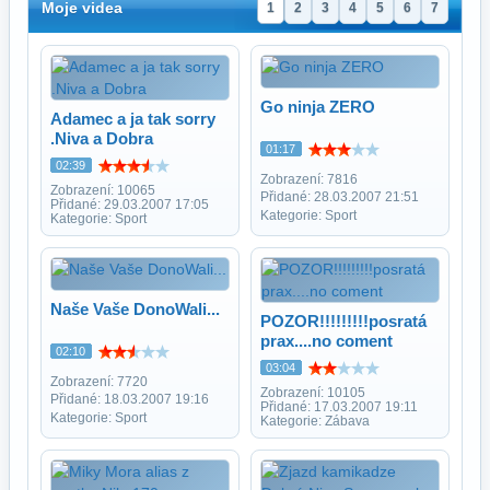
Moje videa
1
2
3
4
5
6
7
Go ninja ZERO
Adamec a ja tak sorry
.Niva a Dobra
01:17
02:39
Zobrazení: 7816
Zobrazení: 10065
Přidané: 28.03.2007 21:51
Přidané: 29.03.2007 17:05
Kategorie: Sport
Kategorie: Sport
Naše Vaše DonoWali...
POZOR!!!!!!!!!posratá
prax....no coment
02:10
03:04
Zobrazení: 7720
Zobrazení: 10105
Přidané: 18.03.2007 19:16
Přidané: 17.03.2007 19:11
Kategorie: Sport
Kategorie: Zábava