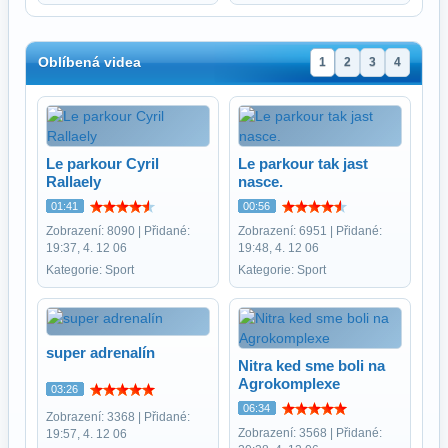
Oblíbená videa
1
2
3
4
Le parkour Cyril
Le parkour tak jast
Rallaely
nasce.
01:41
00:56
Zobrazení: 8090 | Přidané:
Zobrazení: 6951 | Přidané:
19:37, 4. 12 06
19:48, 4. 12 06
Kategorie: Sport
Kategorie: Sport
super adrenalín
Nitra ked sme boli na
Agrokomplexe
03:26
06:34
Zobrazení: 3368 | Přidané:
Zobrazení: 3568 | Přidané:
19:57, 4. 12 06