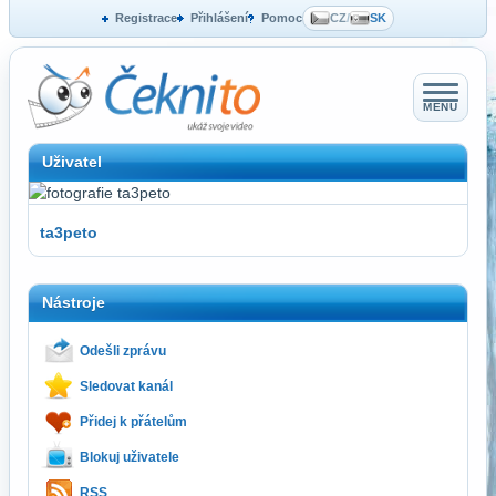
Registrace
Přihlášení
Pomoc
CZ
/
SK
MENU
Uživatel
ta3peto
Nástroje
Odešli zprávu
Sledovat kanál
Přidej k přátelům
Blokuj uživatele
RSS