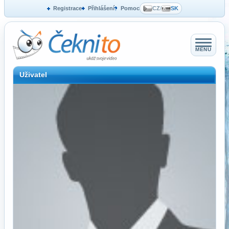
Registrace
Přihlášení
Pomoc
CZ
/
SK
MENU
Uživatel