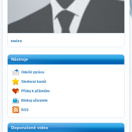
swixs
Nástroje
Odešli zprávu
Sledovat kanál
Přidej k přátelům
Blokuj uživatele
RSS
Doporučené video