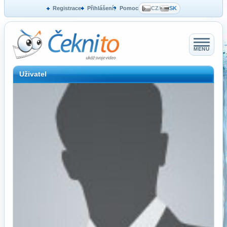
Registrace
Přihlášení
Pomoc
CZ
/
SK
MENU
Uživatel