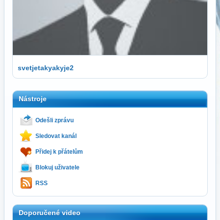
svetjetakyakyje2
Nástroje
Odešli zprávu
Sledovat kanál
Přidej k přátelům
Blokuj uživatele
RSS
Doporučené video