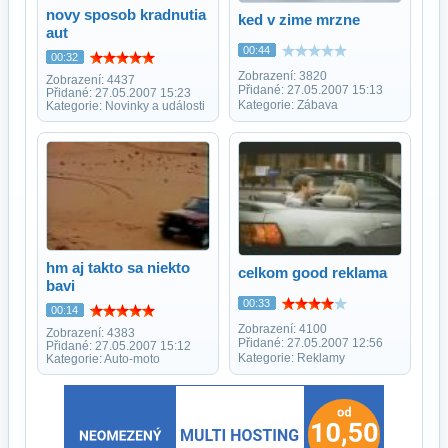
novy sposob kradnutia
ked v zime mrzne
aut
00:44
00:32
Zobrazení: 3820
Zobrazení: 4437
Přidané: 27.05.2007 15:13
Přidané: 27.05.2007 15:23
Kategorie: Zábava
Kategorie: Novinky a události
hm aj takto sa niekto
celkom good reklama
bavi
00:33
00:14
Zobrazení: 4100
Zobrazení: 4383
Přidané: 27.05.2007 12:56
Přidané: 27.05.2007 15:12
Kategorie: Reklamy
Kategorie: Auto-moto