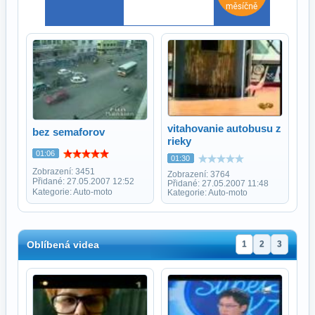
vitahovanie autobusu z
bez semaforov
rieky
01:06
01:30
Zobrazení: 3451
Zobrazení: 3764
Přidané: 27.05.2007 12:52
Přidané: 27.05.2007 11:48
Kategorie: Auto-moto
Kategorie: Auto-moto
Oblíbená videa
1
2
3