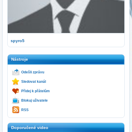
spyro5
Nástroje
Odešli zprávu
Sledovat kanál
Přidej k přátelům
Blokuj uživatele
RSS
Doporučené video