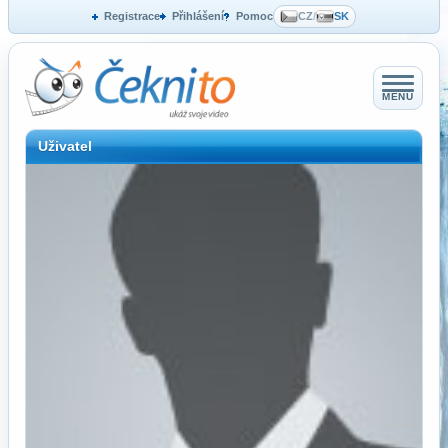
Registrace
Přihlášení
Pomoc
CZ
/
SK
MENU
Uživatel