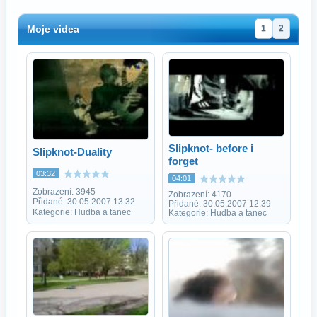
Moje videa
1
2
Slipknot- before i
Slipknot-Duality
forget
03:32
04:01
Zobrazení: 3945
Zobrazení: 4170
Přidané: 30.05.2007 13:32
Přidané: 30.05.2007 12:39
Kategorie: Hudba a tanec
Kategorie: Hudba a tanec