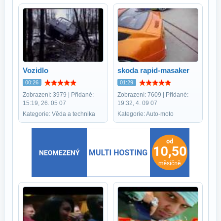
Vozidlo
skoda rapid-masaker
00:26
01:29
Zobrazení: 3979 | Přidané:
Zobrazení: 7609 | Přidané:
15:19, 26. 05 07
19:32, 4. 09 07
Kategorie: Věda a technika
Kategorie: Auto-moto