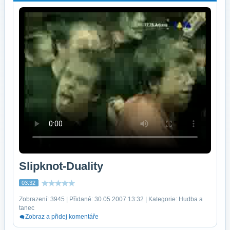
Slipknot-Duality
03:32
Zobrazení: 3945 | Přidané: 30.05.2007 13:32 | Kategorie: Hudba a
tanec
Zobraz a přidej komentáře