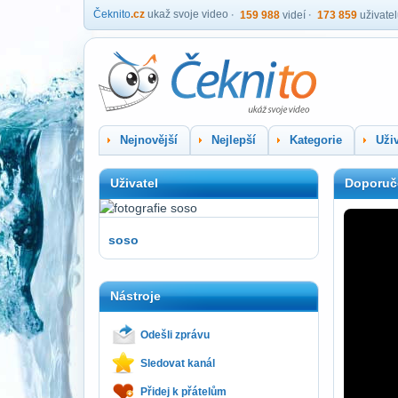
Čeknito
.cz
ukaž svoje video
159 988
videí
173 859
uživate
Nejnovější
Nejlepší
Kategorie
Uživ
Uživatel
Doporuč
soso
Nástroje
Odešli zprávu
Sledovat kanál
Přidej k přátelům