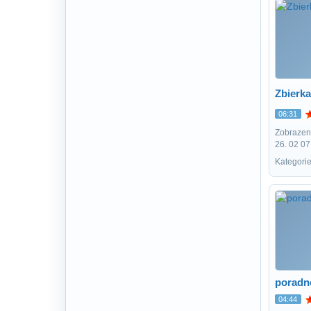
Zbierk
06:31
Zobrazení
26. 02 07
Kategorie
poradne
04:44