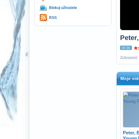
Blokuj uživatele
RSS
Peter
04:36
Zobrazení:
Moje vid
Peter, 
Young 