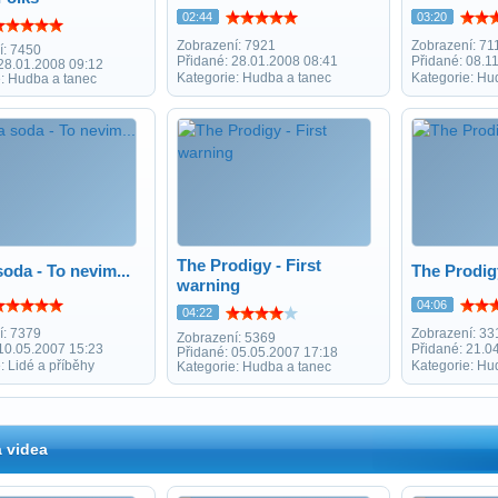
02:44
03:20
Zobrazení: 7921
Zobrazení: 71
í: 7450
Přidané: 28.01.2008 08:41
Přidané: 08.1
 28.01.2008 09:12
Kategorie: Hudba a tanec
Kategorie: Hu
e: Hudba a tanec
The Prodigy - First
oda - To nevim...
The Prodig
warning
04:06
04:22
í: 7379
Zobrazení: 33
Zobrazení: 5369
 10.05.2007 15:23
Přidané: 21.0
Přidané: 05.05.2007 17:18
: Lidé a příběhy
Kategorie: Hu
Kategorie: Hudba a tanec
 videa