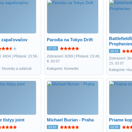
Battlefield5
a zapaľovačov
Parodia na Tokyo Drift
Prophecie
07:03
05:51
: 4934 | Přidané: 15:56,
Zobrazení: 8289 | Přidané: 23:49,
Zobrazení: 364
8. 03 07
15. 03 07
: Novinky a události
Kategorie: Komedie
Kategorie: Hu
 tlstyy joint
Michael Burian - Praha
Priame ko
03:52
02:55