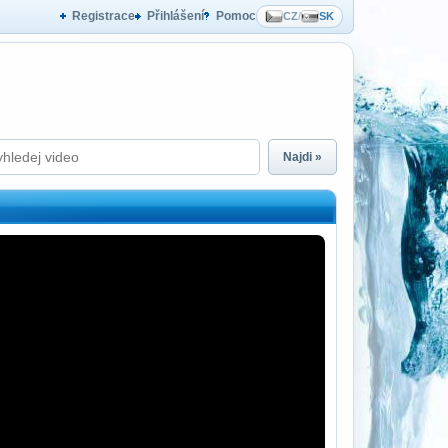
Registrace
Přihlášení
Pomoc
CZ
/
SK
Najdi »