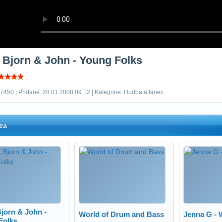
, Bjorn & John - Young Folks
 7450 | Přidané: 28.01.2008 09:12 | Kategorie: Hudba a tanec
ea
Bjorn & John -
World of Drum and Bass
Jenna G - W
Folks