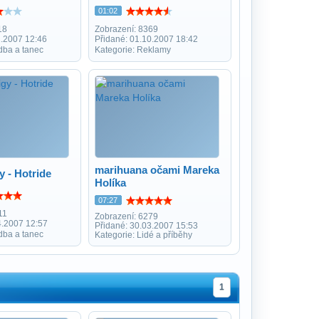
01:02
18
Zobrazení: 8369
1.2007 12:46
Přidané: 01.10.2007 18:42
dba a tanec
Kategorie: Reklamy
marihuana očami Mareka
y - Hotride
Holíka
07:27
11
Zobrazení: 6279
4.2007 12:57
Přidané: 30.03.2007 15:53
dba a tanec
Kategorie: Lidé a příběhy
1