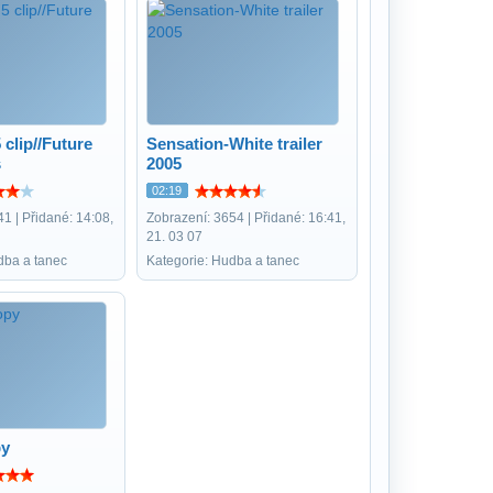
 clip//Future
Sensation-White trailer
s
2005
02:19
1 | Přidané: 14:08,
Zobrazení: 3654 | Přidané: 16:41,
21. 03 07
dba a tanec
Kategorie: Hudba a tanec
py