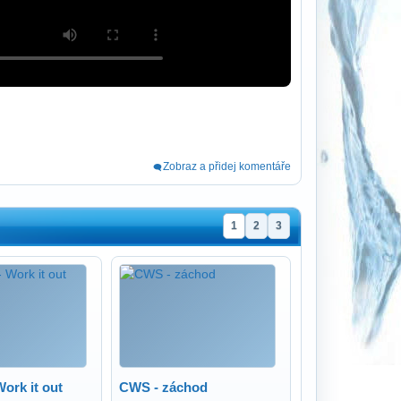
Zobraz a přidej komentáře
1
2
3
ork it out
CWS - záchod