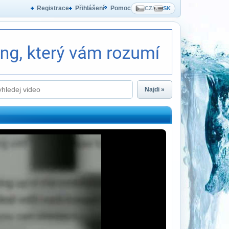
Registrace
Přihlášení
Pomoc
CZ
/
SK
Najdi »