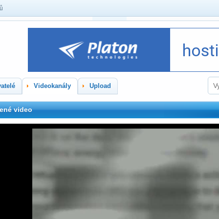
lů
atelé
Videokanály
Upload
ené video