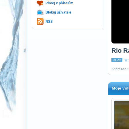
Přidej k přátelům
Blokuj uživatele
RSS
Rio R
01:29
Zobrazení: 
Moje vid