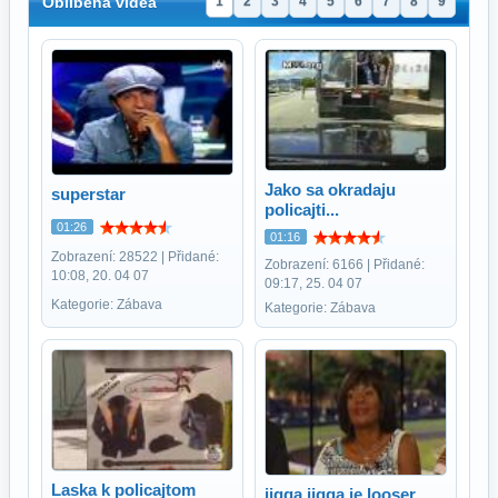
Oblíbená videa
1
2
3
4
5
6
7
8
9
Jako sa okradaju
superstar
policajti...
01:26
01:16
Zobrazení: 28522 | Přidané:
Zobrazení: 6166 | Přidané:
10:08, 20. 04 07
09:17, 25. 04 07
Kategorie: Zábava
Kategorie: Zábava
Laska k policajtom
jigga jigga je looser