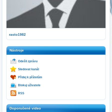
rasto1982
Nástroje
Odešli zprávu
Sledovat kanál
Přidej k přátelům
Blokuj uživatele
RSS
Doporučené video