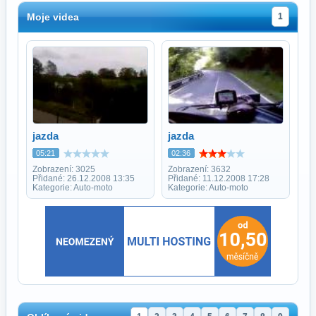
Moje videa
1
jazda
jazda
05:21
02:36
Zobrazení: 3025
Zobrazení: 3632
Přidané: 26.12.2008 13:35
Přidané: 11.12.2008 17:28
Kategorie: Auto-moto
Kategorie: Auto-moto