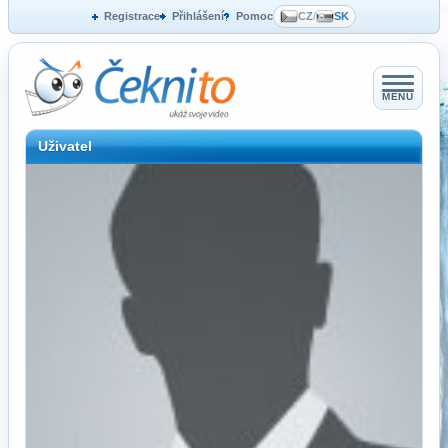
Registrace
Přihlášení
Pomoc
CZ
/
SK
MENU
Uživatel