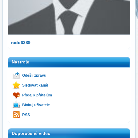
rado6389
Nástroje
Odešli zprávu
Sledovat kanál
Přidej k přátelům
Blokuj uživatele
RSS
Doporučené video