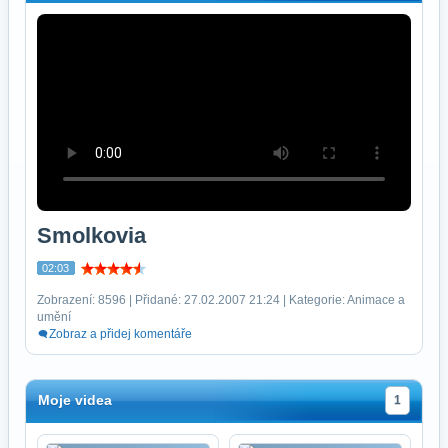
Smolkovia
02:03
Zobrazení: 8596 | Přidané: 27.02.2007 21:24 | Kategorie: Animace a
umění
Zobraz a přidej komentáře
Moje videa
1