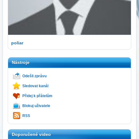
poliar
Nástroje
Odešli zprávu
Sledovat kanál
Přidej k přátelům
Blokuj uživatele
RSS
Doporučené video