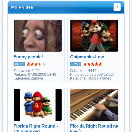
Moje videa
1
Funny people!
Chipmunks-Low
04:32
03:50
Zobrazení: 6492
Zobrazení: 4447
Přidané: 07.06.2009 14:49
Přidané: 06.06.2009 18:12
Kategorie: Zábava
Kategorie: Hudba a tanec
Florida Right Round -
Florida Right Round na
Chipmunked
klavíri