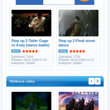
Step up 2-Tailer Gage
Step up 2-Final street
vs Andy (dance battle)
dance
02:31
04:52
Zobrazení: 3264
Zobrazení: 3720
Přidané: 09.04.2009 07:52
Přidané: 08.04.2009 15:12
Kategorie: Ostatní
Kategorie: Ostatní
Oblíbená videa
1
2