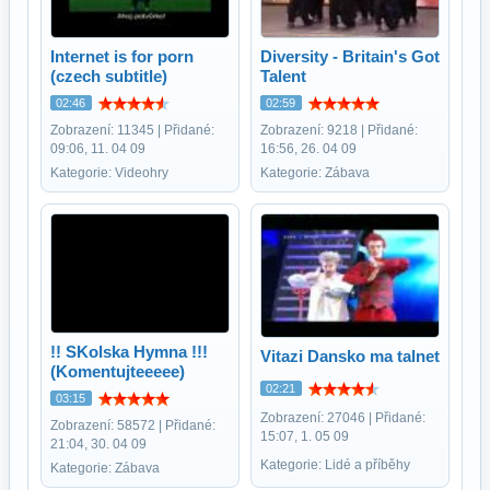
Internet is for porn
Diversity - Britain's Got
(czech subtitle)
Talent
02:46
02:59
Zobrazení: 11345 | Přidané:
Zobrazení: 9218 | Přidané:
09:06, 11. 04 09
16:56, 26. 04 09
Kategorie: Videohry
Kategorie: Zábava
!! SKolska Hymna !!!
Vitazi Dansko ma talnet
(Komentujteeeee)
02:21
03:15
Zobrazení: 27046 | Přidané:
Zobrazení: 58572 | Přidané:
15:07, 1. 05 09
21:04, 30. 04 09
Kategorie: Lidé a příběhy
Kategorie: Zábava