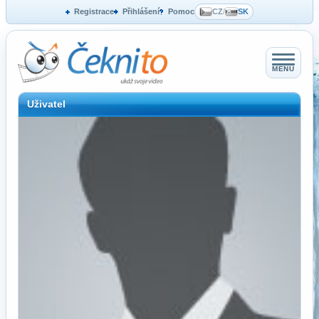
Registrace
Přihlášení
Pomoc
CZ
/
SK
MENU
Uživatel