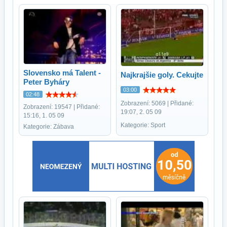
Slovensko má Talent -
Najkrajšie goly. Cekujte
Peter Byháry
03:00
02:48
Zobrazení: 5069 | Přidané:
Zobrazení: 19547 | Přidané:
19:07, 2. 05 09
15:16, 1. 05 09
Kategorie: Sport
Kategorie: Zábava