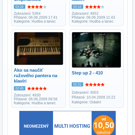
03:26
03:16
Zobrazení: 5364
Zobrazení: 4652
Přidané: 06.06.2009 17:41
Přidané: 06.06.2009 11:43
Kategorie: Hudba a tanec
Kategorie: Hudba a tanec
Ako sa naučiť
Step up 2 - 410
ružového pantera na
klavíri
02:31
02:45
Zobrazení: 4003
Zobrazení: 4930
Přidané: 10.04.2009 15:22
Přidané: 06.06.2009 09:56
Kategorie: Ostatní
Kategorie: Hudba a tanec