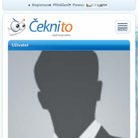
Registrace
Přihlášení
Pomoc
CZ
/
SK
MENU
Uživatel