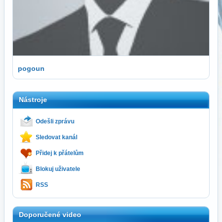
pogoun
Nástroje
Odešli zprávu
Sledovat kanál
Přidej k přátelům
Blokuj uživatele
RSS
Doporučené video