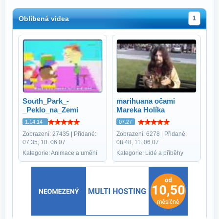
Oblíbená videa
1
South_Park_-
marihuana očami
_Peklo_na_Zemi
Mareka Holíka
1:14:14
07:27
Zobrazení: 27435 | Přidané:
Zobrazení: 6278 | Přidané:
07:35, 10. 06 07
08:48, 11. 06 07
Kategorie: Animace a umění
Kategorie: Lidé a příběhy