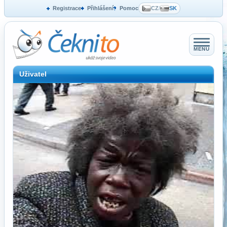
Registrace
Přihlášení
Pomoc
CZ
/
SK
MENU
Uživatel