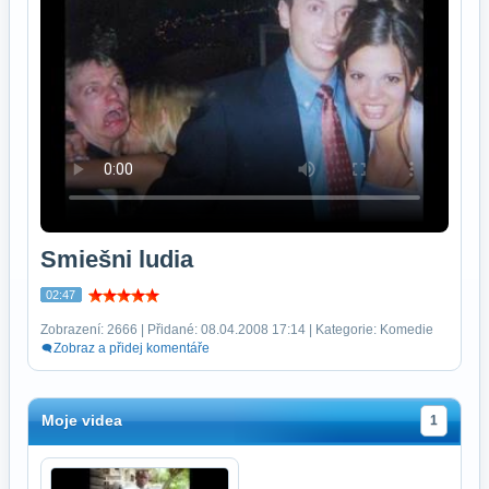
Smiešni ludia
02:47
Zobrazení: 2666 | Přidané: 08.04.2008 17:14 | Kategorie: Komedie
Zobraz a přidej komentáře
Moje videa
1