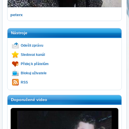
peterx
Nástroje
Odešli zprávu
Sledovat kanál
Přidej k přátelům
Blokuj uživatele
RSS
Doporučené video