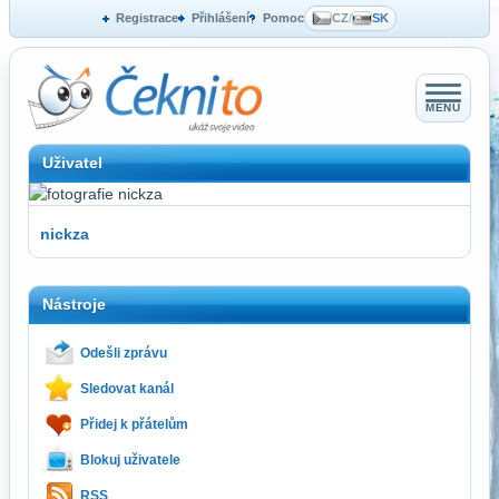
Registrace
Přihlášení
Pomoc
CZ
/
SK
MENU
Uživatel
nickza
Nástroje
Odešli zprávu
Sledovat kanál
Přidej k přátelům
Blokuj uživatele
RSS