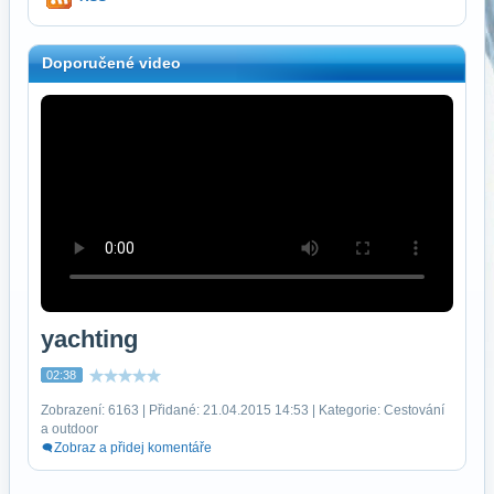
Doporučené video
yachting
02:38
Zobrazení: 6163 | Přidané: 21.04.2015 14:53 | Kategorie: Cestování
a outdoor
Zobraz a přidej komentáře