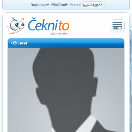
Registrace
Přihlášení
Pomoc
CZ
/
SK
MENU
Uživatel