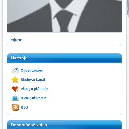
mjupn
Nástroje
Odešli zprávu
Sledovat kanál
Přidej k přátelům
Blokuj uživatele
RSS
Doporučené video