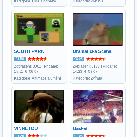
Kategorie: Lidé a příběhy
Kategorie: Zábava
SOUTH PARK
Dramaticka Scena
21:56
00:05
Zobrazení: 8061 | Přidané:
Zobrazení: 3177 | Přidané:
15:11, 6. 06 07
14:23, 4. 08 07
Kategorie: Animace a umění
Kategorie: Zvířata
VINNETOU
Basket
01:29
01:03