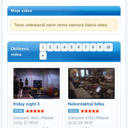
Moje videa
Tento videokanál zatím nemá nahraná žádná videa.
1
2
3
4
5
6
7
8
9
10
Oblíbená
videa
»
friday night 3
Nekontaktná bitka
03:08
02:12
Zobrazení: 3820 | Přidané:
Zobrazení: 8793 | Přidané:
13:31, 17. 05 07
21:13, 29. 05 07