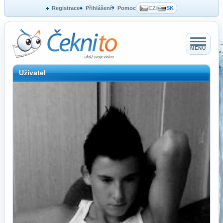
Registrace
Přihlášení
Pomoc
CZ
/
SK
MENU
Uživatel