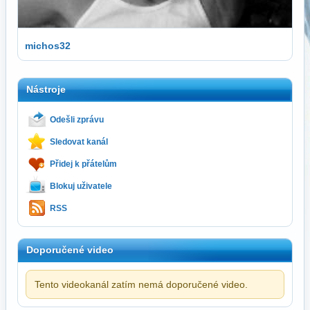
michos32
Nástroje
Odešli zprávu
Sledovat kanál
Přidej k přátelům
Blokuj uživatele
RSS
Doporučené video
Tento videokanál zatím nemá doporučené video.