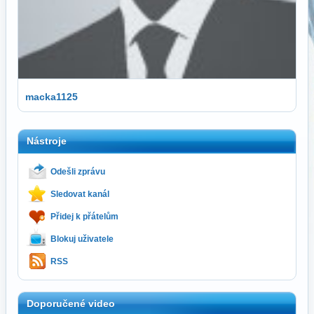
macka1125
Nástroje
Odešli zprávu
Sledovat kanál
Přidej k přátelům
Blokuj uživatele
RSS
Doporučené video