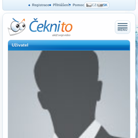
Registrace
Přihlášení
Pomoc
CZ
/
SK
MENU
Uživatel