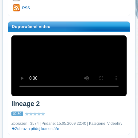
RSS
Doporučené video
lineage 2
02:30
Zobrazení: 3574 | Přidané: 15.05.2009 22:40 | Kategorie: Videohry
Zobraz a přidej komentáře