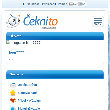
Registrace
Přihlášení
Pomoc
CZ
/
SK
MENU
Uživatel
leon7777
ahoj
Nástroje
Odešli zprávu
Sledovat kanál
Přidej k přátelům
Blokuj uživatele