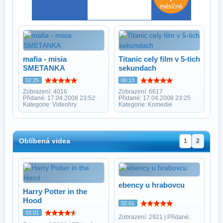
mafia - misia
Titanic cely film v 5-tich
SMETANKA
sekundach
02:25
00:13
Zobrazení: 4016
Zobrazení: 6617
Přidané: 17.04.2008 23:52
Přidané: 17.04.2008 23:25
Kategorie: Videohry
Kategorie: Komedie
Oblíbená videa
1
2
ebency u hrabovcu
Harry Potter in the
Hood
02:01
03:01
Zobrazení: 2921 | Přidané: