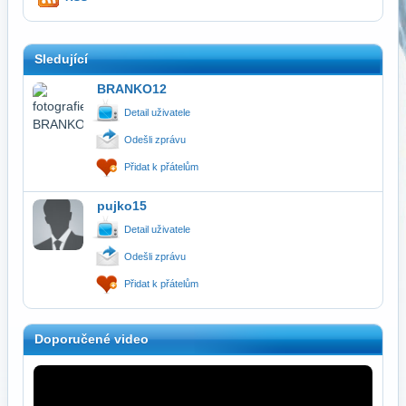
Sledující
BRANKO12
Detail uživatele
Odešli zprávu
Přidat k přátelům
pujko15
Detail uživatele
Odešli zprávu
Přidat k přátelům
Doporučené video