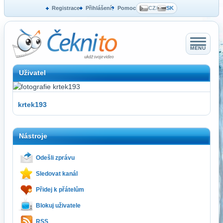
Registrace
Přihlášení
Pomoc
CZ
/
SK
MENU
Uživatel
krtek193
Nástroje
Odešli zprávu
Sledovat kanál
Přidej k přátelům
Blokuj uživatele
RSS