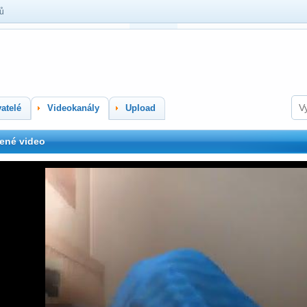
lů
atelé
Videokanály
Upload
ené video