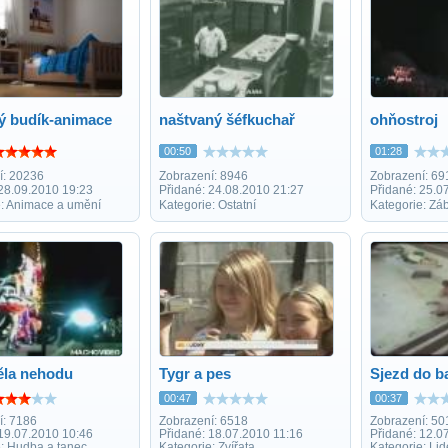
vý budík-animace
naštvaný šéfkuchař
ohňostroj
00:50
01:28
í: 20236
Zobrazení: 8946
Zobrazení: 69
 28.09.2010 19:23
Přidané: 24.08.2010 21:27
Přidané: 25.0
e: Animace a umění
Kategorie: Ostatní
Kategorie: Zá
ěla nehodu
Tygr a pes
Sjezd do b
00:47
00:37
í: 7186
Zobrazení: 6518
Zobrazení: 50
 19.07.2010 10:46
Přidané: 18.07.2010 11:16
Přidané: 12.0
e: Hudba a tanec
Kategorie: Zvířata
Kategorie: Lid