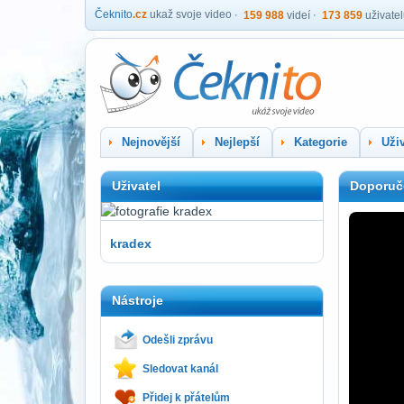
Čeknito
.cz
ukaž svoje video
159 988
videí
173 859
uživate
Nejnovější
Nejlepší
Kategorie
Uživ
Uživatel
Doporuč
kradex
Nástroje
Odešli zprávu
Sledovat kanál
Přidej k přátelům