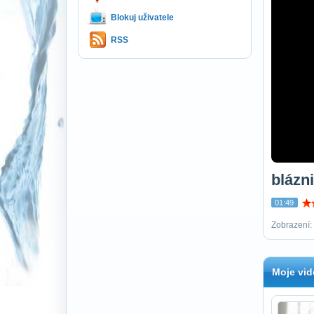
Blokuj uživatele
RSS
blázn
01:49
Zobrazení:
Moje vid