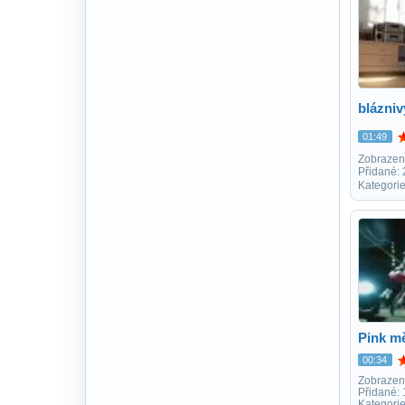
blázni
01:49
Zobrazen
Přidané:
Kategori
Pink m
00:34
Zobrazen
Přidané:
Kategori