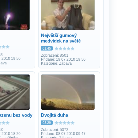
Největší gumový
medvídek na světě
01:45
18
Zobrazení: 8501
7.2010 19:50
Přidané: 19.07.2010 19:50
bava
Kategorie: Zábava
azenu bez vody
Dvojitá duha
03:29
10
Zobrazení: 5372
7.2010 18:20
Přidané: 08.07.2010 09:47
é a příběhy
Kategorie: Zábava