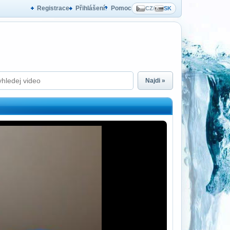
Registrace
Přihlášení
Pomoc
CZ
/
SK
Najdi »