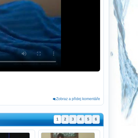
Zobraz a přidej komentáře
1
2
3
4
5
6