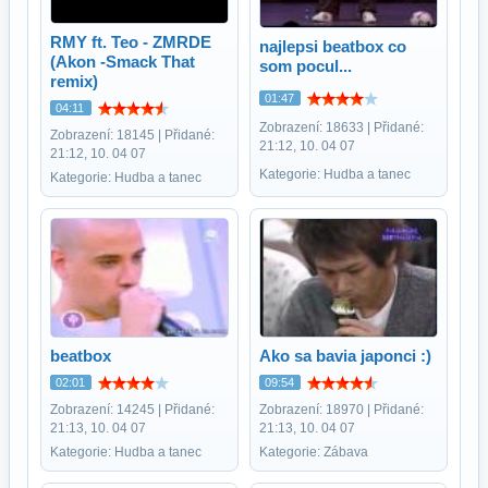
RMY ft. Teo - ZMRDE
najlepsi beatbox co
(Akon -Smack That
som pocul...
remix)
01:47
04:11
Zobrazení: 18633 | Přidané:
Zobrazení: 18145 | Přidané:
21:12, 10. 04 07
21:12, 10. 04 07
Kategorie: Hudba a tanec
Kategorie: Hudba a tanec
beatbox
Ako sa bavia japonci :)
02:01
09:54
Zobrazení: 14245 | Přidané:
Zobrazení: 18970 | Přidané:
21:13, 10. 04 07
21:13, 10. 04 07
Kategorie: Hudba a tanec
Kategorie: Zábava