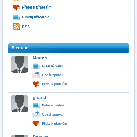
Přidej k přátelům
Blokuj uživatele
RSS
Sledující
Marten
Detail uživatele
Odešli zprávu
Přidat k přátelům
global
Detail uživatele
Odešli zprávu
Přidat k přátelům
Darviss