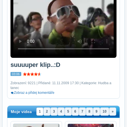
suuuuper klip..:D
03:06
Zobrazení: 9221 | Přidané: 11.11.2009 17:30 | Kategorie: Hudba a
tanec
Zobraz a přidej komentáře
Moje videa
1
2
3
4
5
6
7
8
9
10
»