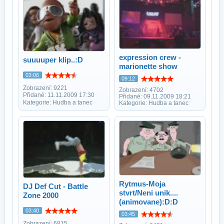
expression crew -
suuuuper klip..:D
marionette show
03:06
09:12
Zobrazení: 9221
Zobrazení: 4702
Přidané: 11.11.2009 17:30
Přidané: 09.11.2009 18:21
Kategorie: Hudba a tanec
Kategorie: Hudba a tanec
Rytmus-Moja
DJ Def Cut - Battle
stvrt/Neni unik....
Zone 2000
(animovane):D:D
03:40
03:45
Zobrazení: 6815