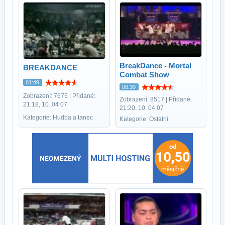
BreakDance - Mortal
BREAKDANCE
Combat Show
01:49
06:30
Zobrazení: 7675 | Přidané:
Zobrazení: 8517 | Přidané:
21:18, 10. 04 07
21:20, 10. 04 07
Kategorie: Hudba a tanec
Kategorie: Ostatní