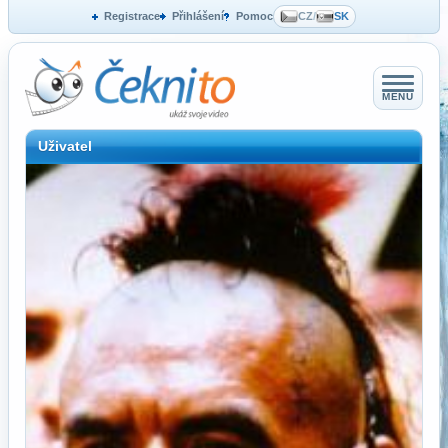
Registrace
Přihlášení
Pomoc
CZ
/
SK
MENU
Uživatel