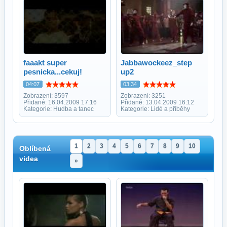
faaakt super
Jabbawockeez_step
pesnicka...cekuj!
up2
04:07
03:34
Zobrazení: 3597
Zobrazení: 3251
Přidané: 16.04.2009 17:16
Přidané: 13.04.2009 16:12
Kategorie: Hudba a tanec
Kategorie: Lidé a příběhy
1
2
3
4
5
6
7
8
9
10
Oblíbená
videa
»