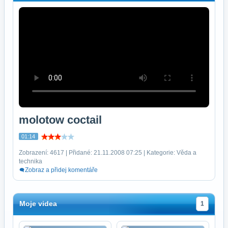
molotow coctail
01:14
Zobrazení: 4617 | Přidané: 21.11.2008 07:25 | Kategorie: Věda a
technika
Zobraz a přidej komentáře
Moje videa
1