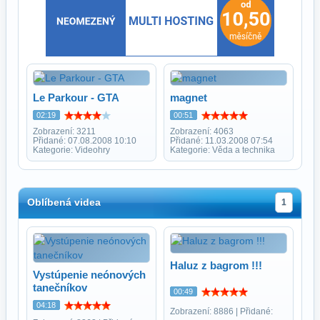
Le Parkour - GTA
magnet
02:19
00:51
Zobrazení: 3211
Zobrazení: 4063
Přidané: 07.08.2008 10:10
Přidané: 11.03.2008 07:54
Kategorie: Videohry
Kategorie: Věda a technika
Oblíbená videa
1
Haluz z bagrom !!!
Vystúpenie neónových
tanečníkov
00:49
04:18
Zobrazení: 8886 | Přidané: