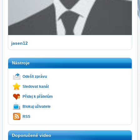
jasen12
Nástroje
Odešli zprávu
Sledovat kanál
Přidej k přátelům
Blokuj uživatele
RSS
Doporučené video