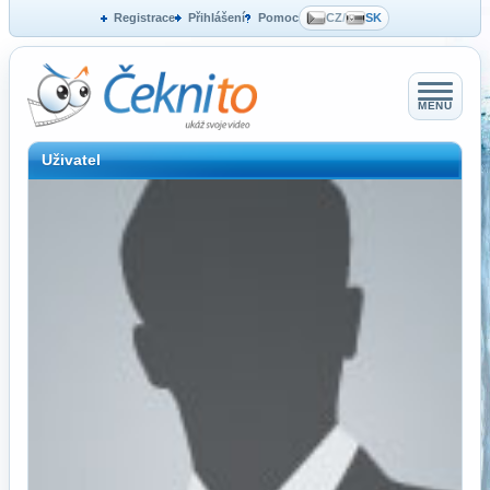
Registrace
Přihlášení
Pomoc
CZ
/
SK
MENU
Uživatel