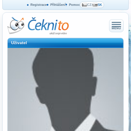
Registrace
Přihlášení
Pomoc
CZ
/
SK
MENU
Uživatel