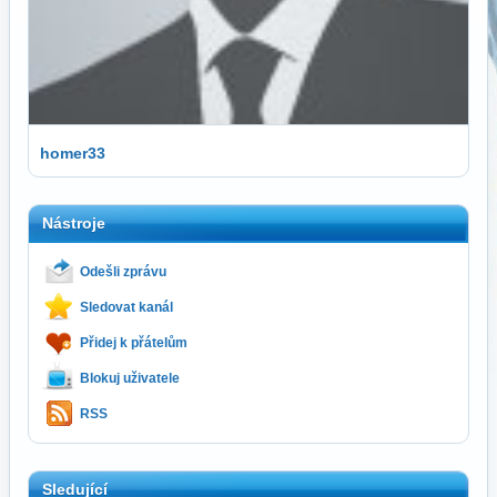
homer33
Nástroje
Odešli zprávu
Sledovat kanál
Přidej k přátelům
Blokuj uživatele
RSS
Sledující