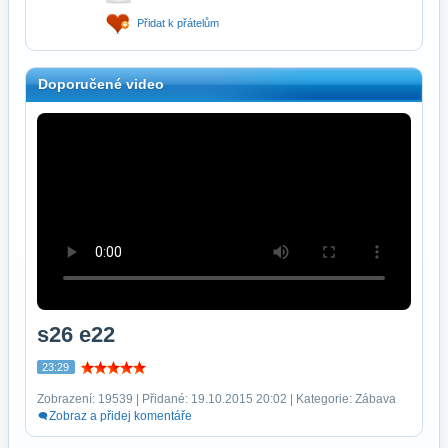
Přidat k přátelům
Doporučené video
s26 e22
23:29
Zobrazení: 19539 | Přidané: 19.10.2015 20:02 | Kategorie: Zábava
Zobraz a přidej komentáře