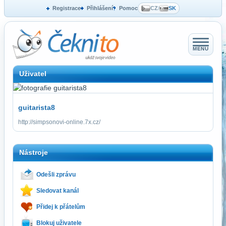
Registrace
Přihlášení
Pomoc
CZ
/
SK
MENU
Uživatel
guitarista8
http://simpsonovi-online.7x.cz/
Nástroje
Odešli zprávu
Sledovat kanál
Přidej k přátelům
Blokuj uživatele