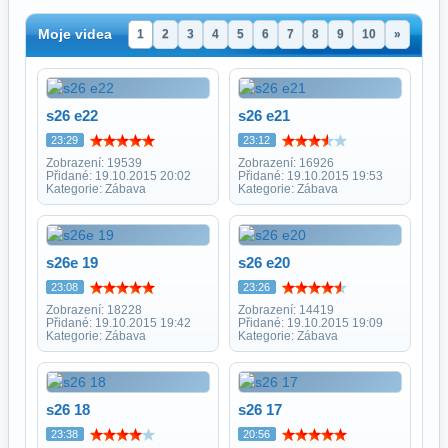
Moje videa
1
2
3
4
5
6
7
8
9
10
»
s26 e22
s26 e21
23:29
23:12
Zobrazení: 19539
Zobrazení: 16926
Přidané: 19.10.2015 20:02
Přidané: 19.10.2015 19:53
Kategorie: Zábava
Kategorie: Zábava
s26e 19
s26 e20
23:08
23:26
Zobrazení: 18228
Zobrazení: 14419
Přidané: 19.10.2015 19:42
Přidané: 19.10.2015 19:09
Kategorie: Zábava
Kategorie: Zábava
s26 18
s26 17
23:38
20:56