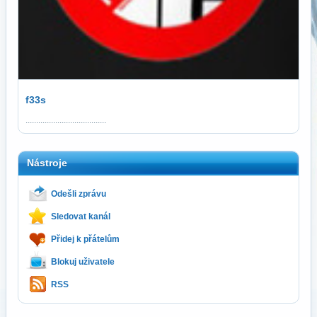
f33s
......................................
Nástroje
Odešli zprávu
Sledovat kanál
Přidej k přátelům
Blokuj uživatele
RSS