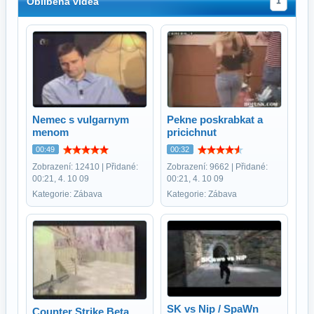
Oblíbená videa
1
Nemec s vulgarnym
Pekne poskrabkat a
menom
pricichnut
00:49
00:32
Zobrazení: 12410 | Přidané:
Zobrazení: 9662 | Přidané:
00:21, 4. 10 09
00:21, 4. 10 09
Kategorie: Zábava
Kategorie: Zábava
SK vs Nip / SpaWn
Counter Strike Beta