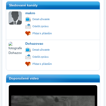
Sledované kanály
makro
Detail uživatele
Odešli zprávu
Přidat k přátelům
Dohazovac
Detail uživatele
Odešli zprávu
Přidat k přátelům
Doporučené video