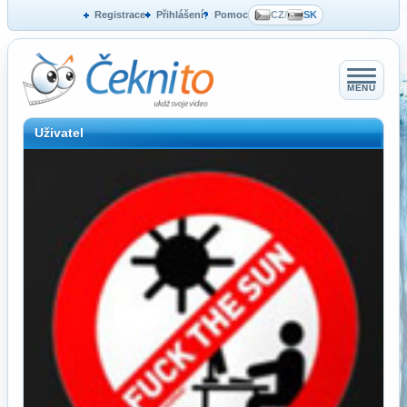
Registrace
Přihlášení
Pomoc
CZ
/
SK
MENU
Uživatel