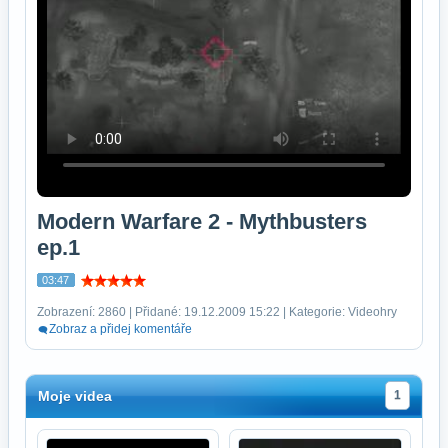
Modern Warfare 2 - Mythbusters
ep.1
03:47
Zobrazení: 2860 | Přidané: 19.12.2009 15:22 | Kategorie: Videohry
Zobraz a přidej komentáře
Moje videa
1