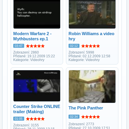
Modern Warfare 2 -
Robin Williams a video
Mythbusters ep.1
hry
03:47
02:12
Zobrazení: 2860
Zobrazení: 5998
Přidané: 19.12.2009 15:22
Přidané: 02.12.2009 12:58
Kategorie: Videohry
Kategorie: Videohry
Counter Strike ONLINE
The Pink Panther
trailer (Making)
02:34
01:05
Zobrazení: 2773
Zobrazení: 3155
Přidané: 27.10.2009 17:51