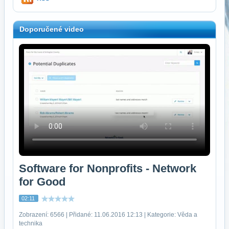
Doporučené video
Software for Nonprofits - Network
for Good
02:11
Zobrazení: 6566 | Přidané: 11.06.2016 12:13 | Kategorie: Věda a
technika