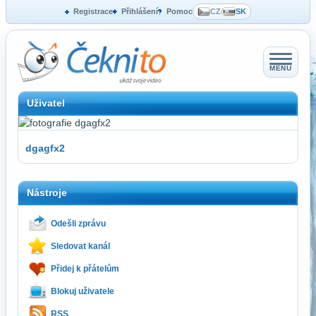
Registrace
Přihlášení
Pomoc
CZ
/
SK
MENU
Uživatel
dgagfx2
Nástroje
Odešli zprávu
Sledovat kanál
Přidej k přátelům
Blokuj uživatele
RSS