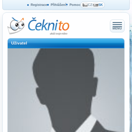
Registrace
Přihlášení
Pomoc
CZ
/
SK
MENU
Uživatel