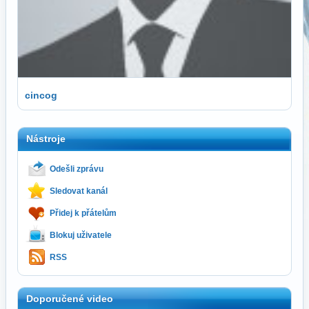
cincog
Nástroje
Odešli zprávu
Sledovat kanál
Přidej k přátelům
Blokuj uživatele
RSS
Doporučené video