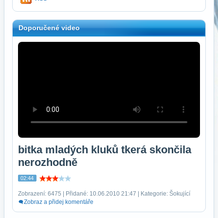
Doporučené video
bitka mladých kluků tkerá skončila
nerozhodně
02:44
Zobrazení: 6475 | Přidané: 10.06.2010 21:47 | Kategorie: Šokující
Zobraz a přidej komentáře