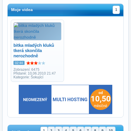
Moje videa
1
bitka mladých kluků
tkerá skončila
nerozhodně
02:44
Zobrazení: 6475
Přidané: 10.06.2010 21:47
Kategorie: Šokující
1
2
3
4
5
6
7
8
9
10