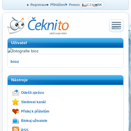
Registrace
Přihlášení
Pomoc
CZ
/
SK
MENU
Uživatel
bioz
Nástroje
Odešli zprávu
Sledovat kanál
Přidej k přátelům
Blokuj uživatele
RSS