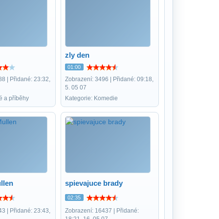
zly den
01:00
8 | Přidané: 23:32,
Zobrazení: 3496 | Přidané: 09:18,
5. 05 07
é a příběhy
Kategorie: Komedie
llen
spievajuce brady
02:35
3 | Přidané: 23:43,
Zobrazení: 16437 | Přidané:
18:21, 16. 05 07