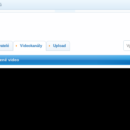
lů
atelé
Videokanály
Upload
ené video