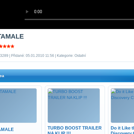
TAMALE
3289 | Přidané: 05.01.2010 11:56 | Kategorie: Ostatní
ea
TURBO BOOST TRAILER
Do it Like 
AMALE
NA KLIP !!!
Discovery 