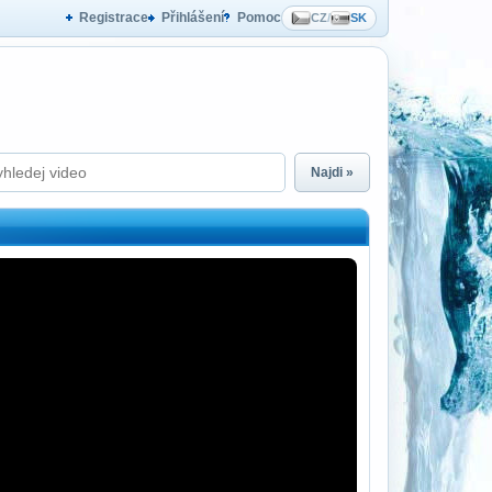
Registrace
Přihlášení
Pomoc
CZ
/
SK
Najdi »