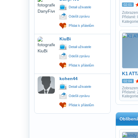
02:01
Detail uživatele
Zobrazen
Odešli zprávu
Přidané: 
Kategorie
Přidat k přátelům
KiuBi
Detail uživatele
Odešli zprávu
Přidat k přátelům
K1 AT
kohen44
02:04
Detail uživatele
Zobrazen
Přidané:
Odešli zprávu
Kategorie
Přidat k přátelům
Oblíbená