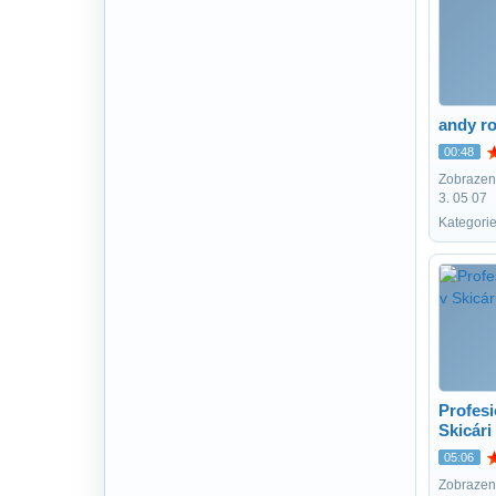
andy r
00:48
Zobrazení
3. 05 07
Kategorie
Profesi
Skicári 
05:06
Zobrazení