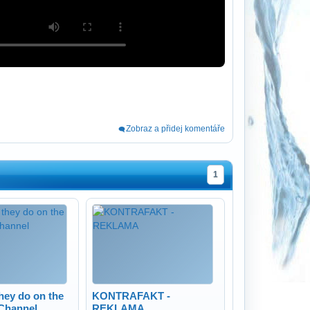
Zobraz a přidej komentáře
1
they do on the
KONTRAFAKT -
Channel
REKLAMA