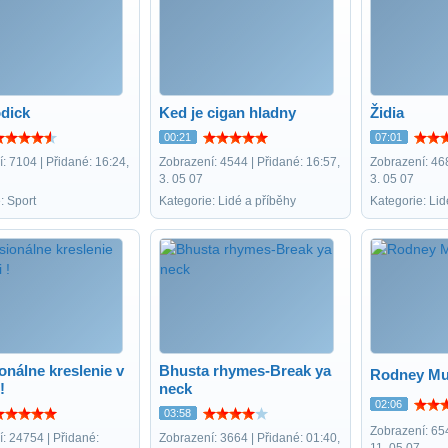
odick
Ked je cigan hladny
Židia
00:21
07:01
: 7104 | Přidané: 16:24,
Zobrazení: 4544 | Přidané: 16:57,
Zobrazení: 468
3. 05 07
3. 05 07
: Sport
Kategorie: Lidé a příběhy
Kategorie: Lid
onálne kreslenie v
Bhusta rhymes-Break ya
Rodney Mu
!
neck
02:06
03:58
Zobrazení: 654
: 24754 | Přidané:
Zobrazení: 3664 | Přidané: 01:40,
11. 05 07