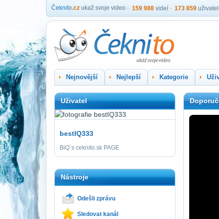
Čeknito
.cz
ukaž svoje video
159 988
videí
173 859
uživate
Nejnovější
Nejlepší
Kategorie
Uživ
Uživatel
Doporuč
bestIQ333
BiQ´s ceknito.sk PAGE
Nástroje
Odešli zprávu
Sledovat kanál