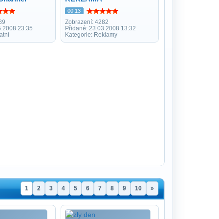
00:13
89
Zobrazení: 4282
5.2008 23:35
Přidané: 23.03.2008 13:32
atní
Kategorie: Reklamy
1
2
3
4
5
6
7
8
9
10
»