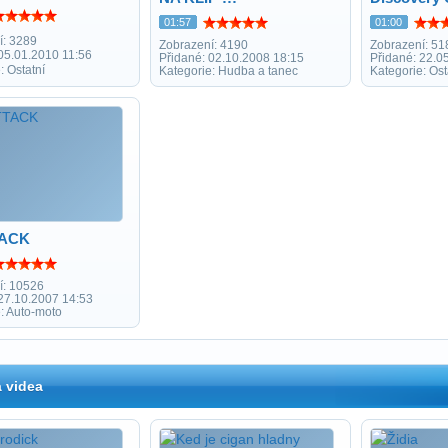
01:57
01:00
í: 3289
Zobrazení: 4190
Zobrazení: 51
05.01.2010 11:56
Přidané: 02.10.2008 18:15
Přidané: 22.0
: Ostatní
Kategorie: Hudba a tanec
Kategorie: Ost
TACK
í: 10526
 27.10.2007 14:53
: Auto-moto
 videa