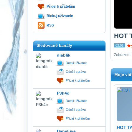
Přidej k přátelům
Blokuj uživatele
RSS
HOT 
Sledované kanály
02:01
diablik
Zobrazení: 
Detail uživatele
Odešli zprávu
Moje vid
Přidat k přátelům
P3h4c
Detail uživatele
Odešli zprávu
Přidat k přátelům
HOT T
DanyFive