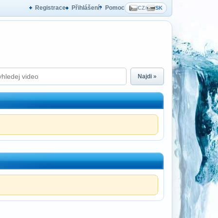
Registrace
Přihlášení
Pomoc
CZ
/
SK
Najdi »