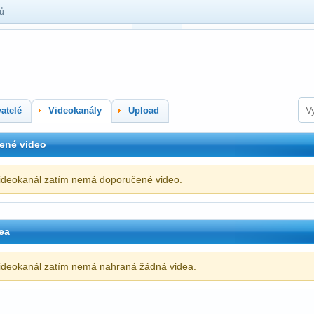
lů
atelé
Videokanály
Upload
ené video
ideokanál zatím nemá doporučené video.
ea
ideokanál zatím nemá nahraná žádná videa.