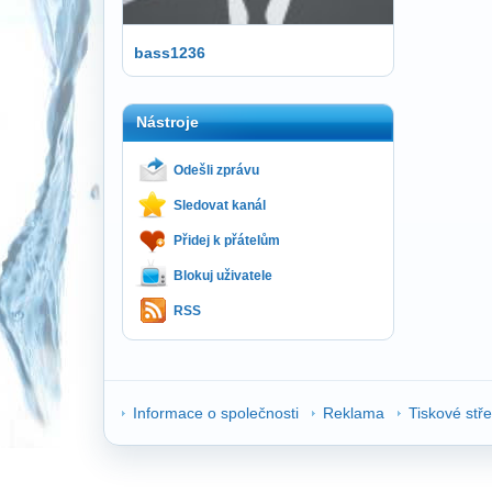
bass1236
Nástroje
Odešli zprávu
Sledovat kanál
Přidej k přátelům
Blokuj uživatele
RSS
Informace o společnosti
Reklama
Tiskové stř