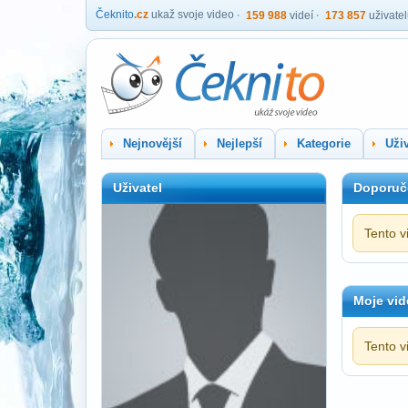
Čeknito
.cz
ukaž svoje video
159 988
videí
173 857
uživate
Nejnovější
Nejlepší
Kategorie
Uživ
Uživatel
Doporuč
Tento v
Moje vid
Tento v