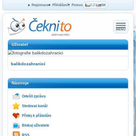
Registrace
Přihlášení
Pomoc
CZ
/
SK
MENU
Uživatel
balikdozahranici
Nástroje
Odešli zprávu
Sledovat kanál
Přidej k přátelům
Blokuj uživatele
RSS