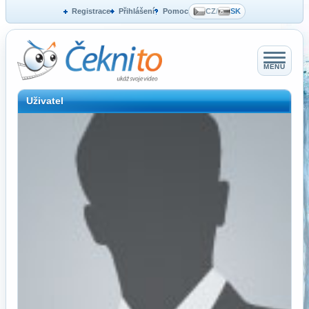
Registrace
Přihlášení
Pomoc
CZ
/
SK
MENU
Uživatel