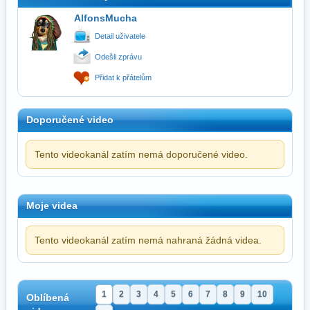
AlfonsMucha
Detail uživatele
Odešli zprávu
Přidat k přátelům
Doporučené video
Tento videokanál zatím nemá doporučené video.
Moje videa
Tento videokanál zatím nemá nahraná žádná videa.
1
2
3
4
5
6
7
8
9
10
Oblíbená