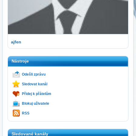
ajfen
Nástroje
Odešli zprávu
Sledovat kanál
Přidej k přátelům
Blokuj uživatele
RSS
Sledované kanály