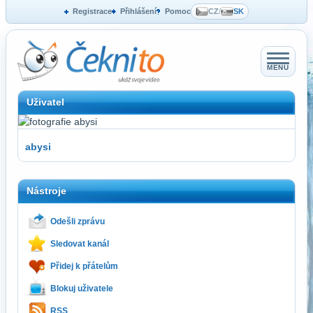
Registrace
Přihlášení
Pomoc
CZ
/
SK
MENU
Uživatel
abysi
Nástroje
Odešli zprávu
Sledovat kanál
Přidej k přátelům
Blokuj uživatele
RSS