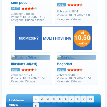
som pocul...
00:17
01:47
Zobrazení: 8844
Zobrazení: 18645
Přidané: 18.03.2007 14:08
Přidané: 18.03.2007 14:12
Kategorie: Zábava
Kategorie: Hudba a tanec
Illusions 3d(asi)
Baghdad
02:54
00:23
Zobrazení: 8121
Zobrazení: 4001
Přidané: 18.03.2007 13:54
Přidané: 18.03.2007 13:51
Kategorie: Zábava
Kategorie: Zábava
1
2
3
4
5
6
7
8
9
10
Oblíbená
videa
»