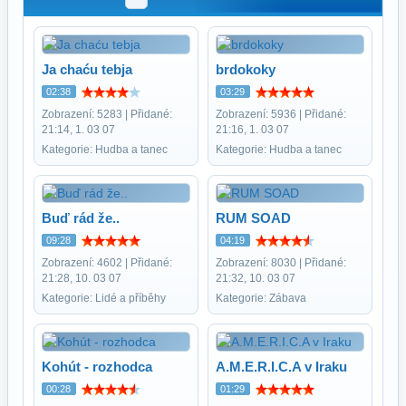
Ja chaću tebja
brdokoky
02:38
03:29
Zobrazení: 5283 | Přidané:
Zobrazení: 5936 | Přidané:
21:14, 1. 03 07
21:16, 1. 03 07
Kategorie: Hudba a tanec
Kategorie: Hudba a tanec
Buď rád že..
RUM SOAD
09:28
04:19
Zobrazení: 4602 | Přidané:
Zobrazení: 8030 | Přidané:
21:28, 10. 03 07
21:32, 10. 03 07
Kategorie: Lidé a příběhy
Kategorie: Zábava
Kohút - rozhodca
A.M.E.R.I.C.A v Iraku
00:28
01:29