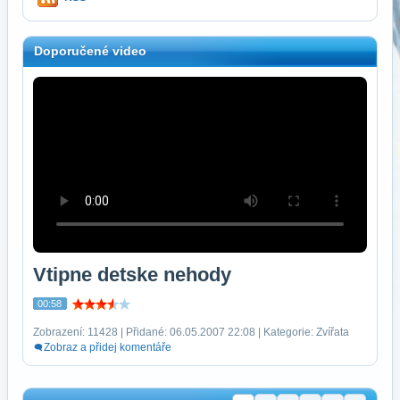
Doporučené video
Vtipne detske nehody
00:58
Zobrazení: 11428 | Přidané: 06.05.2007 22:08 | Kategorie: Zvířata
Zobraz a přidej komentáře