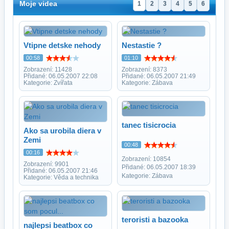
Moje videa
1
2
3
4
5
6
Vtipne detske nehody
Nestastie ?
00:58
01:10
Zobrazení: 11428
Zobrazení: 8373
Přidané: 06.05.2007 22:08
Přidané: 06.05.2007 21:49
Kategorie: Zvířata
Kategorie: Zábava
tanec tisicrocia
Ako sa urobila diera v
Zemi
00:48
00:16
Zobrazení: 10854
Zobrazení: 9901
Přidané: 06.05.2007 18:39
Přidané: 06.05.2007 21:46
Kategorie: Zábava
Kategorie: Věda a technika
teroristi a bazooka
najlepsi beatbox co