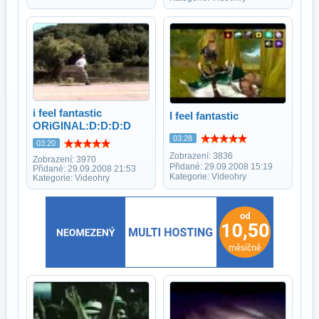
i feel fantastic
I feel fantastic
ORiGINAL:D:D:D:D
03:28
03:20
Zobrazení: 3836
Zobrazení: 3970
Přidané: 29.09.2008 15:19
Přidané: 29.09.2008 21:53
Kategorie: Videohry
Kategorie: Videohry