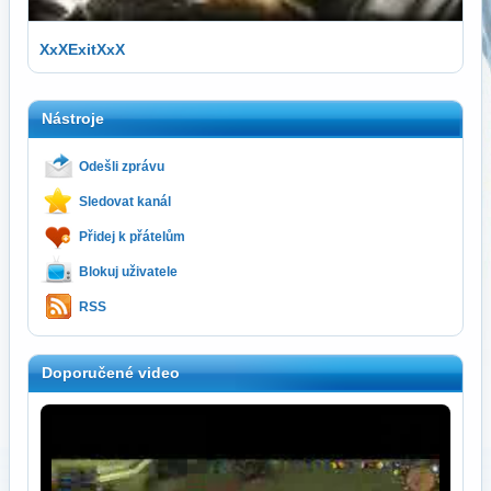
XxXExitXxX
Nástroje
Odešli zprávu
Sledovat kanál
Přidej k přátelům
Blokuj uživatele
RSS
Doporučené video