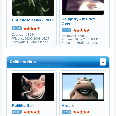
Daughtry - It's Not
Enrique Iglesias - Push
Over
03:54
03:52
Zobrazení: 3254
Zobrazení: 3304
Přidané: 26.07.2008 14:27
Přidané: 26.07.2008 00:11
Kategorie: Hudba a tanec
Kategorie: Hudba a tanec
Oblíbená videa
1
Politika Boli
Hrosik
01:08
00:20