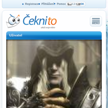
Registrace
Přihlášení
Pomoc
CZ
/
SK
MENU
Uživatel