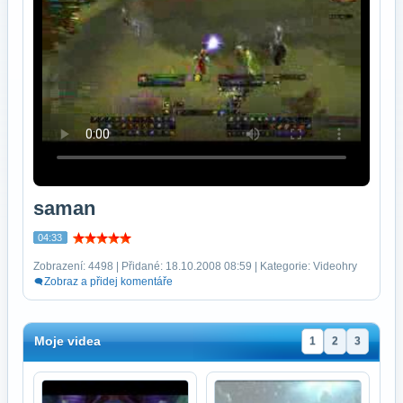
saman
04:33
Zobrazení: 4498 | Přidané: 18.10.2008 08:59 | Kategorie: Videohry
Zobraz a přidej komentáře
Moje videa
1
2
3