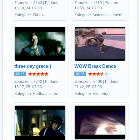
Zobrazení: 3143 | Přidané:
Zobrazení: 4115 | Přidané:
16:19, 24. 07 08
19:55, 24. 07 08
Kategorie: Zábava
Kategorie: Animace a umění
three day grace:)
WOW Break Dance
03:46
03:08
Zobrazení: 3242 | Přidané:
Zobrazení: 3406 | Přidané:
15:17, 25. 07 08
21:42, 25. 07 08
Kategorie: Hudba a tanec
Kategorie: Videohry