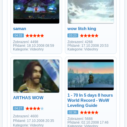
saman
wow litch king
04:33
03:23
Zobrazení: 4498
Zobrazení: 4268
Přidané: 18.10.2008 08:59
Přidané: 17.10.2008 20:53
Kategorie: Videohry
Kategorie: Videohry
1 - 70 In 5 days 8 hours
ARTHAS WOW
World Record - WoW
Leveling Guide
04:27
02:36
Zobrazení: 4600
Zobrazení: 5688
Přidané: 17.10.2008 20:35
Přidané: 02.10.2008 17:46
Kategorie: Videohry
Kategorie: Videohry