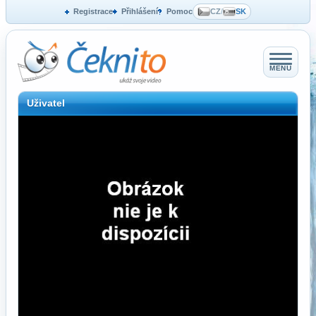
Registrace
Přihlášení
Pomoc
CZ
/
SK
MENU
Uživatel