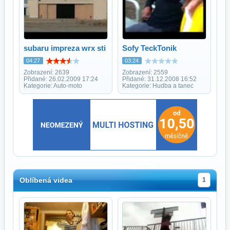
subaru impreza wrx sti
Sofy TeckTonik
04:27
03:24
Zobrazení: 2639
Zobrazení: 2559
Přidané: 26.02.2009 17:24
Přidané: 31.12.2008 16:52
Kategorie: Auto-moto
Kategorie: Hudba a tanec
Oblíbená videa
1