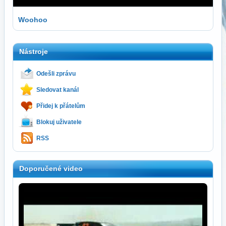
Woohoo
Nástroje
Odešli zprávu
Sledovat kanál
Přidej k přátelům
Blokuj uživatele
RSS
Doporučené video