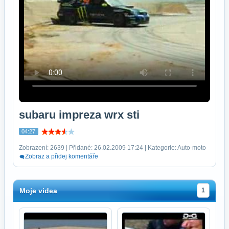
subaru impreza wrx sti
04:27
Zobrazení: 2639 | Přidané: 26.02.2009 17:24 | Kategorie: Auto-moto
Zobraz a přidej komentáře
Moje videa
1