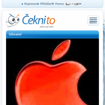
Registrace
Přihlášení
Pomoc
CZ
/
SK
MENU
Uživatel