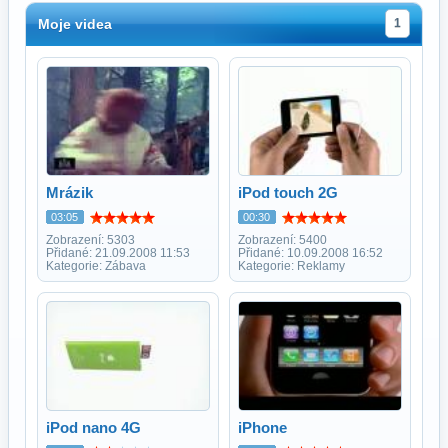
Moje videa
1
Mrázik
iPod touch 2G
03:05
00:30
Zobrazení: 5303
Zobrazení: 5400
Přidané: 21.09.2008 11:53
Přidané: 10.09.2008 16:52
Kategorie: Zábava
Kategorie: Reklamy
iPod nano 4G
iPhone