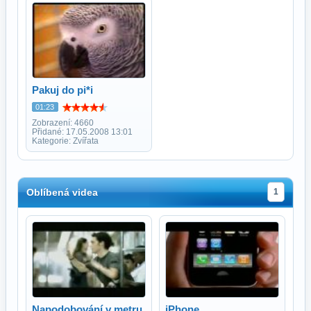
Pakuj do pi*i
01:23
Zobrazení: 4660
Přidané: 17.05.2008 13:01
Kategorie: Zvířata
Oblíbená videa
1
Napodobování v metru
iPhone