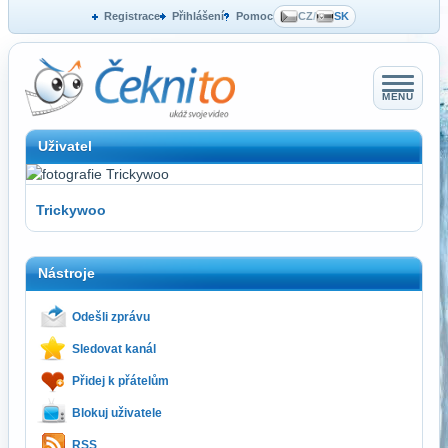
Registrace
Přihlášení
Pomoc
CZ
/
SK
MENU
Uživatel
Trickywoo
Nástroje
Odešli zprávu
Sledovat kanál
Přidej k přátelům
Blokuj uživatele
RSS