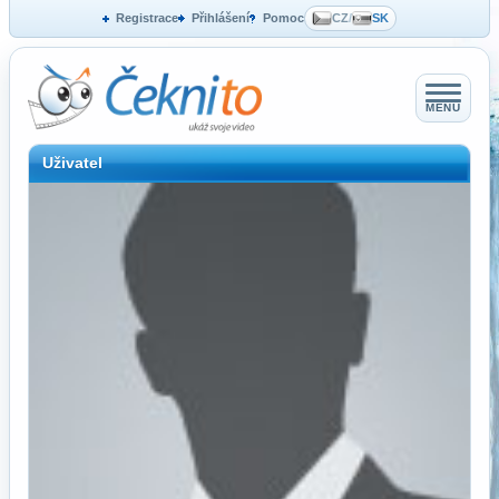
Registrace
Přihlášení
Pomoc
CZ
/
SK
MENU
Uživatel