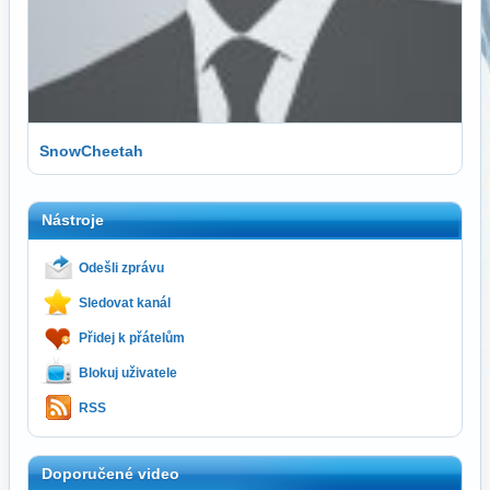
SnowCheetah
Nástroje
Odešli zprávu
Sledovat kanál
Přidej k přátelům
Blokuj uživatele
RSS
Doporučené video