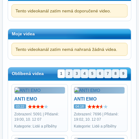
Tento videokanál zatím nemá doporučené video.
Moje videa
Tento videokanál zatím nemá nahraná žádná videa.
Oblíbená videa
1
2
3
4
5
6
7
8
9
ANTI EMO
ANTI EMO
03:22
04:18
Zobrazení: 5091 | Přidané:
Zobrazení: 7696 | Přidané:
19:00, 10. 12 07
19:02, 10. 12 07
Kategorie: Lidé a příběhy
Kategorie: Lidé a příběhy