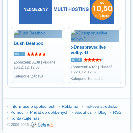
Bush Beatbox
:-Dnespravedlive
volby:-D
00:53
01:08
Zobrazení: 5138 | Přidané:
Zobrazení: 4027 | Přidané:
16:12, 12. 12 07
16:23, 12. 12 07
Kategorie: Zábava
Kategorie: Komedie
Informace o společnosti
Reklama
Tiskové středisko
Pomoc
Přidat do oblíbených
About us
Blog
RSS
Kontaktujte nás
© 2006-2026