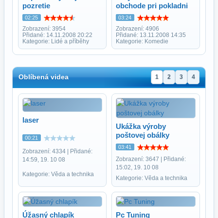
pozretie
obchode pri pokladni
02:25
03:24
Zobrazení: 3954
Zobrazení: 4906
Přidané: 14.11.2008 20:22
Přidané: 13.11.2008 14:35
Kategorie: Lidé a příběhy
Kategorie: Komedie
Oblíbená videa
1
2
3
4
laser
Ukážka výroby
poštovej obálky
00:21
03:41
Zobrazení: 4334 | Přidané:
Zobrazení: 3647 | Přidané:
14:59, 19. 10 08
15:02, 19. 10 08
Kategorie: Věda a technika
Kategorie: Věda a technika
Úžasný chlapík
Pc Tuning