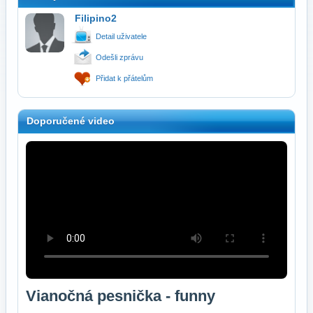
Filipino2
Detail uživatele
Odešli zprávu
Přidat k přátelům
Doporučené video
Vianočná pesnička - funny