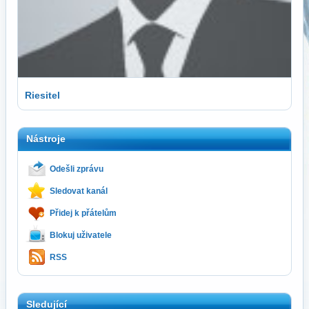
Riesitel
Nástroje
Odešli zprávu
Sledovat kanál
Přidej k přátelům
Blokuj uživatele
RSS
Sledující