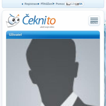
Registrace
Přihlášení
Pomoc
CZ
/
SK
MENU
Uživatel