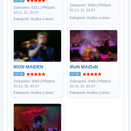
07:35
Zobrazení: 3566 | Přidané:
Zobrazení: 6151 | Přidané:
20:13, 31. 03 07
20:11, 31. 03 07
Kategorie: Hudba a tanec
Kategorie: Hudba a tanec
IRON MAIDEN
iRoN MAiDeN
04:36
07:30
Zobrazení: 3090 | Přidané:
Zobrazení: 2588 | Přidané:
20:13, 31. 03 07
20:16, 31. 03 07
Kategorie: Hudba a tanec
Kategorie: Hudba a tanec