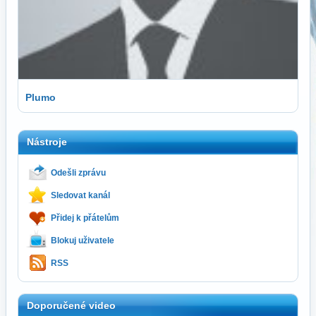
Plumo
Nástroje
Odešli zprávu
Sledovat kanál
Přidej k přátelům
Blokuj uživatele
RSS
Doporučené video