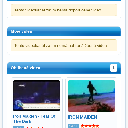
Tento videokanál zatím nemá doporučené video.
Moje videa
Tento videokanál zatím nemá nahraná žádná videa.
Oblíbená videa
1
Iron Maiden - Fear Of
IRON MAIDEN
The Dark
03:44