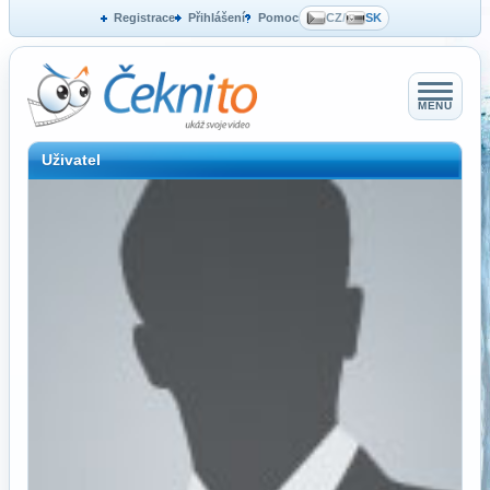
Registrace
Přihlášení
Pomoc
CZ
/
SK
MENU
Uživatel