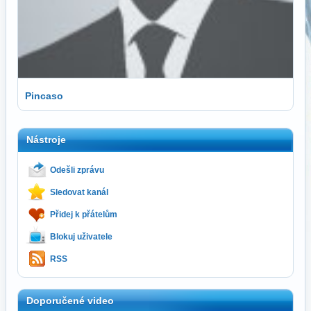
Pincaso
Nástroje
Odešli zprávu
Sledovat kanál
Přidej k přátelům
Blokuj uživatele
RSS
Doporučené video