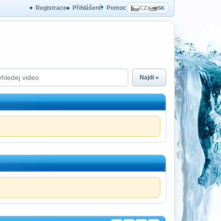
Registrace
Přihlášení
Pomoc
CZ
/
SK
Najdi »