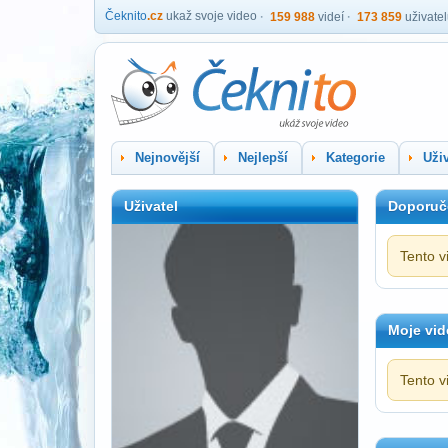
Čeknito
.cz
ukaž svoje video
159 988
videí
173 859
uživate
Nejnovější
Nejlepší
Kategorie
Uživ
Uživatel
Doporuč
Tento v
Moje vid
Tento v