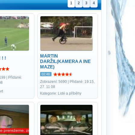
1
2
3
4
MARTIN
 ! !
DARŽIL(KAMERA A INE
MAZE)
02:48
199 | Přidané:
Zobrazení: 5690 | Přidané: 19:15,
08
27. 11 08
rt
Kategorie: Lidé a příběhy