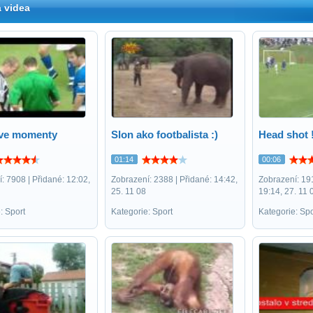
 videa
ove momenty
Slon ako footbalista :)
Head shot !
01:14
00:06
: 7908 | Přidané: 12:02,
Zobrazení: 2388 | Přidané: 14:42,
Zobrazení: 19
25. 11 08
19:14, 27. 11 
: Sport
Kategorie: Sport
Kategorie: Spo