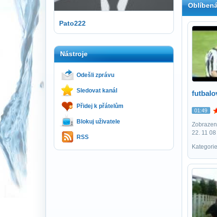
Oblíbená
Pato222
Nástroje
Odešli zprávu
Sledovat kanál
futbal
Přidej k přátelům
01:49
Blokuj uživatele
Zobrazení
22. 11 08
RSS
Kategorie