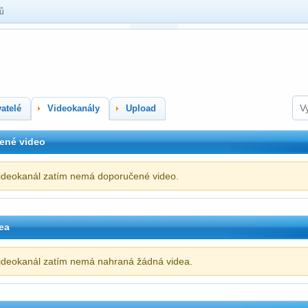
lů
atelé
Videokanály
Upload
ené video
ideokanál zatím nemá doporučené video.
ea
ideokanál zatím nemá nahraná žádná videa.