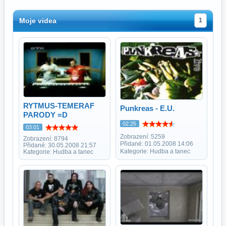
Moje videa
1
RYTMUS-TEMERAF
Punkreas - E.U.
PARODY =D
02:25
03:01
Zobrazení: 5259
Zobrazení: 8794
Přidané: 01.05.2008 14:06
Přidané: 30.05.2008 21:57
Kategorie: Hudba a tanec
Kategorie: Hudba a tanec