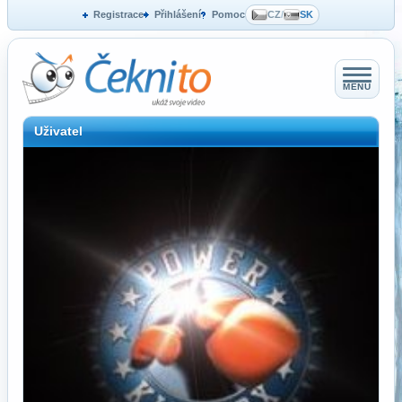
Registrace
Přihlášení
Pomoc
CZ
/
SK
MENU
Uživatel