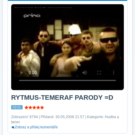
RYTMUS-TEMERAF PARODY =D
03:01
Zobrazení: 8794 | Přidané: 30.05.2008 21:57 | Kategorie: Hudba a
tanec
Zobraz a přidej komentáře