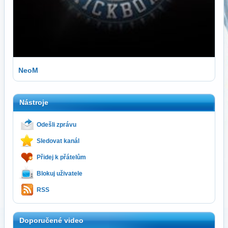
NeoM
Nástroje
Odešli zprávu
Sledovat kanál
Přidej k přátelům
Blokuj uživatele
RSS
Doporučené video