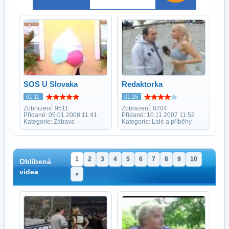
SOS U Slovaka
Redaktorka
01:11
01:25
Zobrazení: 9511
Zobrazení: 8204
Přidané: 05.01.2008 11:41
Přidané: 10.11.2007 11:52
Kategorie: Zábava
Kategorie: Lidé a příběhy
1
2
3
4
5
6
7
8
9
10
Oblíbená
videa
»