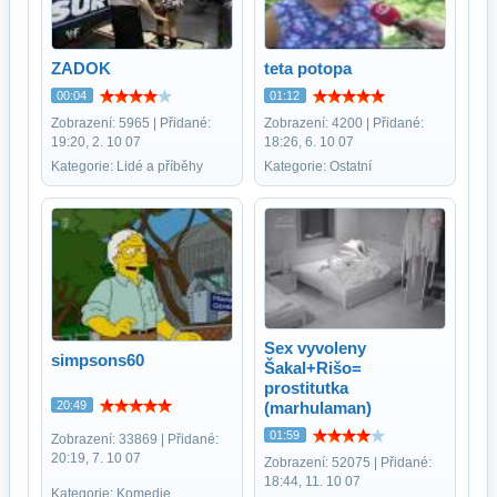
ZADOK
teta potopa
00:04
01:12
Zobrazení: 5965 | Přidané:
Zobrazení: 4200 | Přidané:
19:20, 2. 10 07
18:26, 6. 10 07
Kategorie: Lidé a příběhy
Kategorie: Ostatní
Sex vyvoleny
simpsons60
Šakal+Rišo=
prostitutka
20:49
(marhulaman)
01:59
Zobrazení: 33869 | Přidané:
20:19, 7. 10 07
Zobrazení: 52075 | Přidané:
18:44, 11. 10 07
Kategorie: Komedie