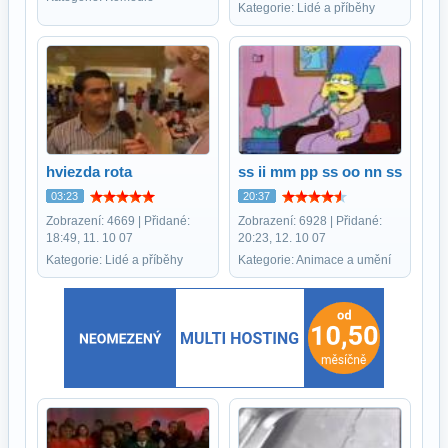
Kategorie: Lidé a příběhy
hviezda rota
ss ii mm pp ss oo nn ss
03:23
20:37
Zobrazení: 4669 | Přidané:
Zobrazení: 6928 | Přidané:
18:49, 11. 10 07
20:23, 12. 10 07
Kategorie: Lidé a příběhy
Kategorie: Animace a umění