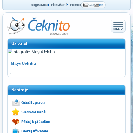
Registrace
Přihlášení
Pomoc
CZ
/
SK
MENU
Uživatel
MayuUchiha
jui
Nástroje
Odešli zprávu
Sledovat kanál
Přidej k přátelům
Blokuj uživatele