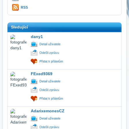
RSS
Sledující
dany1
Detail uživatele
Odešli zprávu
Přidat k přátelům
FExed9369
Detail uživatele
Odešli zprávu
Přidat k přátelům
AdarixemonesCZ
Detail uživatele
Odešli zprávu