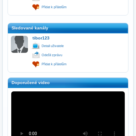
Přidat k přátelům
Sledované kanály
tibor123
Detail uživatele
Odešli zprávu
Přidat k přátelům
Doporučené video