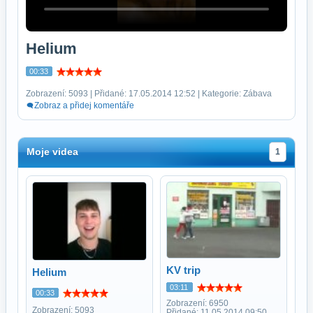
Helium
00:33
Zobrazení: 5093 | Přidané: 17.05.2014 12:52 | Kategorie: Zábava
Zobraz a přidej komentáře
Moje videa
1
KV trip
Helium
03:11
00:33
Zobrazení: 6950
Zobrazení: 5093
Přidané: 11.05.2014 09:50