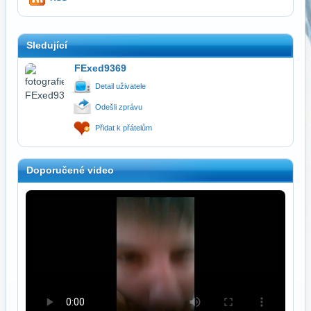
Sledující
FExed9369
Detail uživatele
Odešli zprávu
Přidat k přátelům
Doporučené video