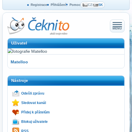
Registrace
Přihlášení
Pomoc
CZ
/
SK
MENU
Uživatel
Matelloo
Nástroje
Odešli zprávu
Sledovat kanál
Přidej k přátelům
Blokuj uživatele
RSS