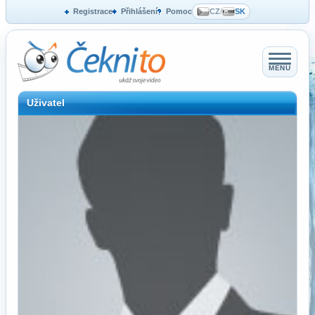
Registrace
Přihlášení
Pomoc
CZ
/
SK
MENU
Uživatel