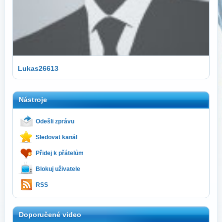
Lukas26613
Nástroje
Odešli zprávu
Sledovat kanál
Přidej k přátelům
Blokuj uživatele
RSS
Doporučené video