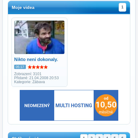
Moje videa
1
Nikto neni dokonaly.
05:17
Zobrazení: 3101
Přidané: 21.04.2008 20:53
Kategorie: Zábava