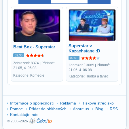
Superstar v
Beat Box - Superstar
Kazachstane :D
02:36
02:51
Zobrazení: 8374 | Přidané:
Zobrazení: 3685 | Přidané:
21:05, 4. 06 08
21:06, 4. 06 08
Kategorie: Komedie
Kategorie: Hudba a tanec
Informace o společnosti
Reklama
Tiskové středisko
Pomoc
Přidat do oblíbených
About us
Blog
RSS
Kontaktujte nás
© 2006-2026