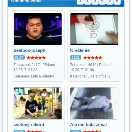
Oblíbená videa
1
2
3
4
5
6
beatbox-joseph
Kreslenie
01:27
03:01
Zobrazení: 2417 | Přidané:
Zobrazení: 4642 | Přidané:
10:05, 7. 01 08
10:29, 7. 01 08
Kategorie: Lidé a příběhy
Kategorie: Lidé a příběhy
svetový rekord
Asi mu bola zima!
00:25
00:41