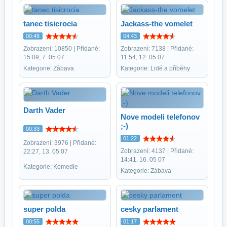
tanec tisicrocia
Jackass-the vomelet
00:48
04:43
Zobrazení: 10850 | Přidané:
Zobrazení: 7138 | Přidané:
15:09, 7. 05 07
11:54, 12. 05 07
Kategorie: Zábava
Kategorie: Lidé a příběhy
Darth Vader
Nove modeli telefonov
;-)
00:33
01:22
Zobrazení: 3976 | Přidané:
Zobrazení: 4137 | Přidané:
22:27, 13. 05 07
14:41, 16. 05 07
Kategorie: Komedie
Kategorie: Zábava
super polda
cesky parlament
00:55
01:17