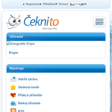
Registrace
Přihlášení
Pomoc
CZ
/
SK
MENU
Uživatel
Kopo
Nástroje
Odešli zprávu
Sledovat kanál
Přidej k přátelům
Blokuj uživatele
RSS