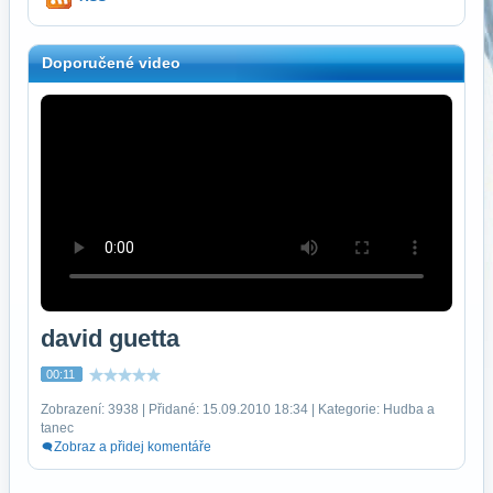
Doporučené video
david guetta
00:11
Zobrazení: 3938 | Přidané: 15.09.2010 18:34 | Kategorie: Hudba a
tanec
Zobraz a přidej komentáře