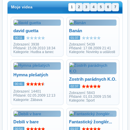
Moje videa
1
2
3
4
5
6
7
david guetta
Banán
00:11
01:37
Zobrazení: 3938
Zobrazení: 5439
Přidané: 15.09.2010 18:34
Přidané: 17.08.2009 21:41
Kategorie: Hudba a tanec
Kategorie: Novinky a události
Hymna plešatých
Zostrih parádnych K.O.
00:41
02:37
Zobrazení: 14401
Zobrazení: 5843
Přidané: 02.05.2009 12:13
Přidané: 01.03.2009 15:56
Kategorie: Zábava
Kategorie: Sport
Debili v bare
Fantastický žonglér...
00:54
01:07