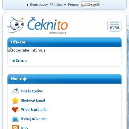
Registrace
Přihlášení
Pomoc
CZ
/
SK
MENU
Uživatel
Inf3rnus
Nástroje
Odešli zprávu
Sledovat kanál
Přidej k přátelům
Blokuj uživatele
RSS