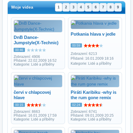
Moje videa
1
2
3
4
5
6
7
8
9
Potkania hlava v jedle
DnB Dance-
Jumpstyle(X-Technic)
00:59
00:46
Zobrazení: 6213
Zobrazení: 4906
Přidané: 16.01.2009 18:16
Přidané: 22.02.2009 16:52
Kategorie: Lidé a příběhy
Kategorie: Lidé a příběhy
červi v chlapcovej
Piráti Karibiku -why is
hlave
the rum gone remix
00:15
02:24
Zobrazení: 8663
Zobrazení: 6741
Přidané: 16.01.2009 17:59
Přidané: 09.01.2009 20:25
Kategorie: Lidé a příběhy
Kategorie: Lidé a příběhy