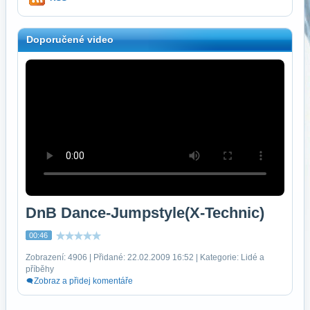
Doporučené video
DnB Dance-Jumpstyle(X-Technic)
00:46
Zobrazení: 4906 | Přidané: 22.02.2009 16:52 | Kategorie: Lidé a
příběhy
Zobraz a přidej komentáře